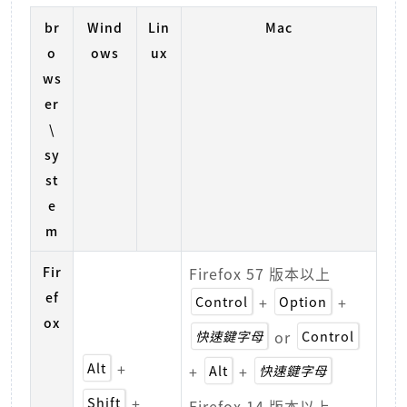
br
Wind
Lin
Mac
o
ows
ux
ws
er
\
sy
st
e
m
Fir
Firefox 57 版本以上
ef
Control
+
Option
+
ox
快速鍵字母
or
Control
Alt
+
+
Alt
+
快速鍵字母
Shift
+
Firefox 14 版本以上