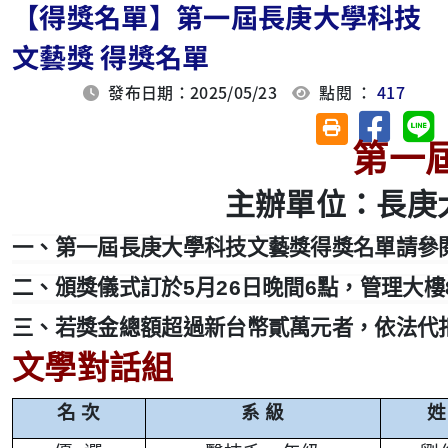
【得獎名單】第一屆長庚大學科技
文藝獎 得獎名單
發布日期：2025/05/23
點閱 ：
417
分享至臉
分
友善列印(另開視
第一
主辦單位：長庚
一、第一屆長庚大學科技文藝獎得獎名單請參
二、頒獎儀式訂於
5
月
26
日晚間
6
點，管理大樓
三、若獎金總額超過新台幣貳萬元者，依法代
文學對話組
名 次
系 級
姓