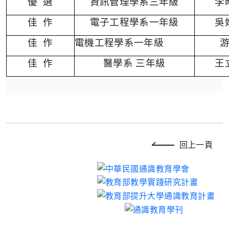
優
選
資訊管理學系三年級
李
佳
作
電子工程學系一年級
吳
佳
作
電機工程學系一年級
佳
作
醫學系 三年級
王
回上一頁