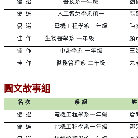
優
選
醫技系一年級
劉
優
選
人工智慧學系碩一
張
優
選
電機工程學系一年級
陳
佳
作
生物醫學系 一年級
顏
佳
作
中醫學系 一年級
王
佳
作
醫務管理系 二年級
朱
圖文故事組
名 次
系 級
姓
優
選
電機工程學系一年級
詹
優
選
電機工程學系一年級
鄭