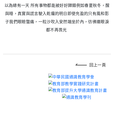
以為總有一天 所有事物都能被好好歸類例如春夏秋冬，醒
與睡，真實與謊言駛入乾癟的明日即使充盈的只有風和影
子我們眼瞼螫痛，一粒沙吹入安然端坐於內，彷彿連眼淚
都不再畏光
回上一頁