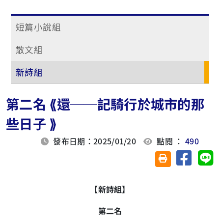
短篇小說組
散文組
新詩組
第二名 ⟪還──記騎行於城市的那
些日子 ⟫
發布日期：2025/01/20
點閱 ：
490
分享至臉
分
友善列印(另開視
【新詩組】
第二名