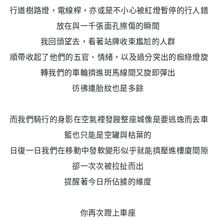
行道樹路燈，電線桿，亦或是不小心被紅燈暫停的行人錯
放在與一千張面孔擦傷的瞬間
我回頭望去，看著站牌收束尷尬的人群
順帶收起了他們的五官、情緒，以及過分突出的痂綠燈旋
轉我們的車輪擠進斑馬線間又旋即彈出
彷彿連胎紋也是多餘
而我們騎行的身影在空氣裡發餿整座城像是要逃逸而去車
籃也只能是空罐與枯葉的
日復一日我們在移動中發軟變形似乎就能擠壓進樓廈間隙
卻一次次被拉扯而出
提醒著今日所佔據的維度
你再次蹬上車座