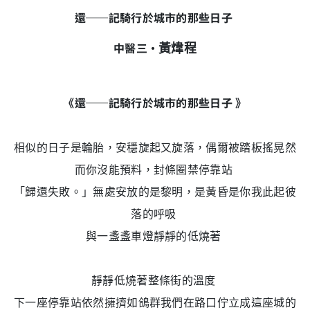
還──記騎行於城市的那些日子
中醫三‧
黃煒程
《還──記騎行於城市的那些日子 》
相似的日子是輪胎，安穩旋起又旋落，偶爾被踏板搖晃然
而你沒能預料，封條圈禁停靠站
「歸還失敗。」無處安放的是黎明，是黃昏是你我此起彼
落的呼吸
與一盞盞車燈靜靜的低燒著
靜靜低燒著整條街的溫度
下一座停靠站依然擁擠如鴿群我們在路口佇立成這座城的