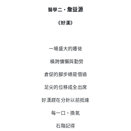
醫學二‧
詹益源
《好漢》
一場盛大的遷徙
橫跨慵懶與勤勞
倉促的腳步總是借過
足尖的位移成全出席
好漢趕在分針以前抵達
每一口，換氣
石階記得