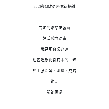
252的倒數從未寬待過誰
高緯的嫩芽正發跡
好漢成群踏青
我見那背影迤邐
也曾遙想化身其中的一條
於山腰綿延、糾纏、成結
從此
關節風濕