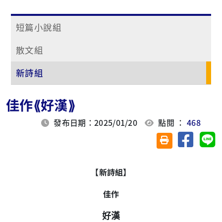
短篇小說組
散文組
新詩組
佳作⟪好漢⟫
發布日期：2025/01/20
點閱 ：
468
分享至臉
分
友善列印(另開視
【新詩組】
佳作
好漢