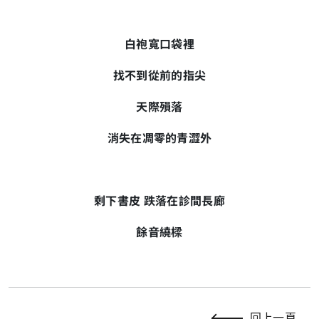
白袍寬口袋裡
找不到從前的指尖
天際殞落
消失在凋零的青澀外
剩下書皮 跌落在診間長廊
餘音繞樑
回上一頁