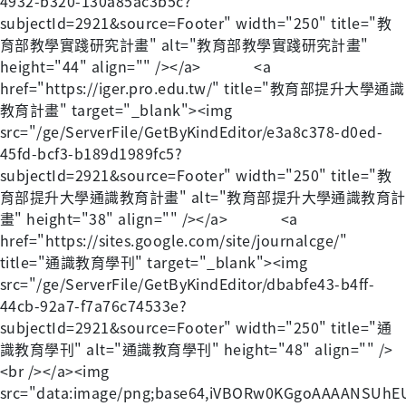
4932-b320-130a85ac3b5c?
subjectId=2921&source=Footer" width="250" title="教
育部教學實踐研究計畫" alt="教育部教學實踐研究計畫"
height="44" align="" /></a> <a
href="https://iger.pro.edu.tw/" title="教育部提升大學通識
教育計畫" target="_blank"><img
src="/ge/ServerFile/GetByKindEditor/e3a8c378-d0ed-
45fd-bcf3-b189d1989fc5?
subjectId=2921&source=Footer" width="250" title="教
育部提升大學通識教育計畫" alt="教育部提升大學通識教育計
畫" height="38" align="" /></a> <a
href="https://sites.google.com/site/journalcge/"
title="通識教育學刊" target="_blank"><img
src="/ge/ServerFile/GetByKindEditor/dbabfe43-b4ff-
44cb-92a7-f7a76c74533e?
subjectId=2921&source=Footer" width="250" title="通
識教育學刊" alt="通識教育學刊" height="48" align="" />
<br /></a><img
src="data:image/png;base64,iVBORw0KGgoAAAAN