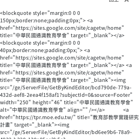
<blockquote style="margin:0 0 0
150px;border:none;padding:0px;"> <a
href="https://sites.google.com/site/cagetw/home"
title="中華民國通識教育學會" target="_blank"></a>
<blockquote style="margin:0 0 0
40px;border:none;padding:0px;"> <a
href="https://sites.google.com/site/cagetw/home"
title="中華民國通識教育學會" target="_blank"></a> <a
href="https://sites.google.com/site/cagetw/home"
title="中華民國通識教育學會" target="_blank"><img
src="/ge/ServerFile/GetByKindEditor/bcd790de-779a-
432d-aef8-2eea4f158af1?subjectId=0&source=Footer"
width="250" height="46" title="中華民國通識教育學會"
alt="中華民國通識教育學會" align="" /></a> <a
href="https://tpr.moe.edu.tw/" title="教育部教學實踐研究
計畫" target="_blank"><img
src="/ge/ServerFile/GetByKindEditor/bd6ee9b6-78a9-