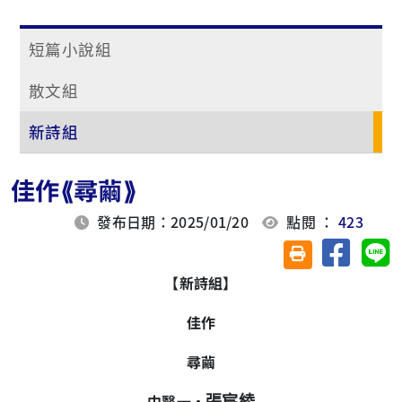
短篇小說組
散文組
新詩組
佳作⟪尋繭⟫
發布日期：2025/01/20
點閱 ：
423
分享至臉
分
友善列印(另開視
【新詩組】
佳作
尋繭
中醫一‧