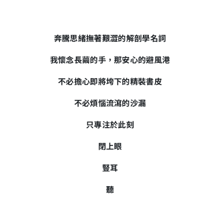
奔騰思緒撫著艱澀的解剖學名詞
我懷念長繭的手，那安心的避風港
不必擔心即將垮下的精裝書皮
不必煩惱流瀉的沙漏
只專注於此刻
閉上眼
豎耳
聽