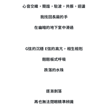
心音交織，簡諧，駐波，共振，迴盪
我找回長繭的手
在幽暗的地下室中滑過
G弦的沉穩 E弦的高亢，相生相剋
翹翹板式呼吸
跌落的水珠
逐漸剝落
再也無法閉眼精準辨識