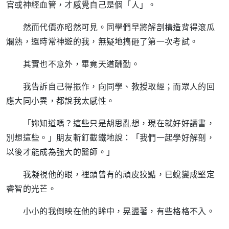
官或神經血管，才感覺自己是個「人」。
然而代價亦昭然可見。同學們早將解剖構造背得滾瓜
爛熟，還時常神遊的我，無疑地搞砸了第一次考試。
其實也不意外，畢竟天道酬勤。
我告訴自己得振作，向同學、教授取經；而眾人的回
應大同小異，都說我太感性。
「妳知道嗎？這些只是胡思亂想，現在就好好讀書，
別想這些。」朋友斬釘截鐵地說：「我們一起學好解剖，
以後才能成為強大的醫師。」
我凝視他的眼，裡頭曾有的頑皮狡黠，已蛻變成堅定
睿智的光芒。
小小的我倒映在他的眸中，晃盪著，有些格格不入。