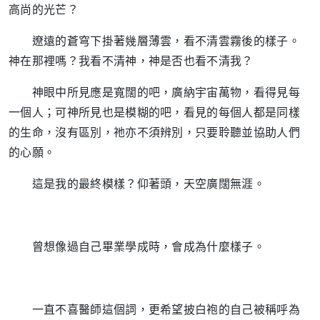
高尚的光芒？
遼遠的蒼穹下掛著幾層薄雲，看不清雲霧後的樣子。
神在那裡嗎？我看不清神，神是否也看不清我？
神眼中所見應是寬闊的吧，廣納宇宙萬物，看得見每
一個人；可神所見也是模糊的吧，看見的每個人都是同樣
的生命，沒有區別，祂亦不須辨別，只要聆聽並協助人們
的心願。
這是我的最終模樣？仰著頭，天空廣闊無涯。
曾想像過自己畢業學成時，會成為什麼樣子。
一直不喜醫師這個詞，更希望披白袍的自己被稱呼為