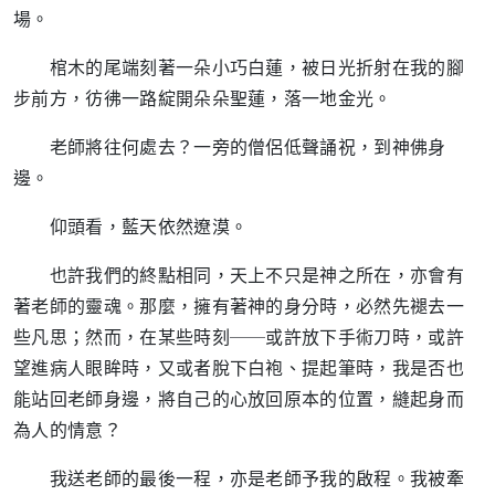
場。
棺木的尾端刻著一朵小巧白蓮，被日光折射在我的腳
步前方，彷彿一路綻開朵朵聖蓮，落一地金光。
老師將往何處去？一旁的僧侶低聲誦祝，到神佛身
邊。
仰頭看，藍天依然遼漠。
也許我們的終點相同，天上不只是神之所在，亦會有
著老師的靈魂。那麼，擁有著神的身分時，必然先褪去一
些凡思；然而，在某些時刻──或許放下手術刀時，或許
望進病人眼眸時，又或者脫下白袍、提起筆時，我是否也
能站回老師身邊，將自己的心放回原本的位置，縫起身而
為人的情意？
我送老師的最後一程，亦是老師予我的啟程。我被牽