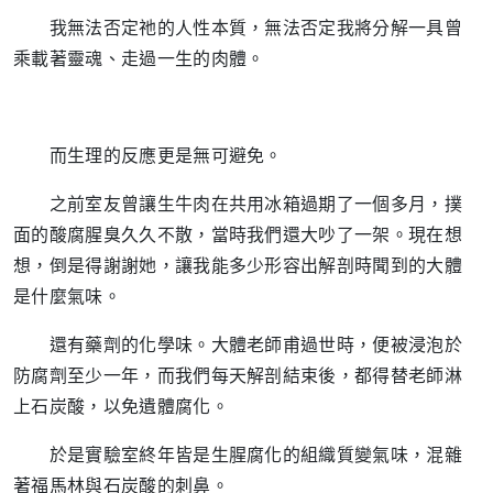
我無法否定祂的人性本質，無法否定我將分解一具曾
乘載著靈魂、走過一生的肉體。
而生理的反應更是無可避免。
之前室友曾讓生牛肉在共用冰箱過期了一個多月，撲
面的酸腐腥臭久久不散，當時我們還大吵了一架。現在想
想，倒是得謝謝她，讓我能多少形容出解剖時聞到的大體
是什麼氣味。
還有藥劑的化學味。大體老師甫過世時，便被浸泡於
防腐劑至少一年，而我們每天解剖結束後，都得替老師淋
上石炭酸，以免遺體腐化。
於是實驗室終年皆是生腥腐化的組織質變氣味，混雜
著福馬林與石炭酸的刺鼻。