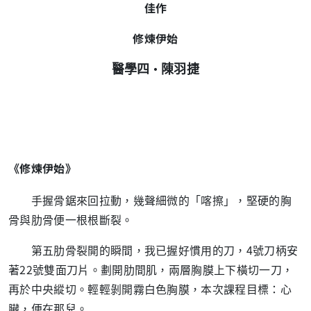
佳作
修煉伊始
‧
醫學四
陳羽捷
《修煉伊始》
手握骨鋸來回拉動，幾聲細微的「喀擦」，堅硬的胸
骨與肋骨便一根根斷裂。
第五肋骨裂開的瞬間，我已握好慣用的刀，
4
號刀柄安
著
22
號雙面刀片。劃開肋間肌，兩層胸膜上下橫切一刀，
再於中央縱切。輕輕剝開霧白色胸膜，本次課程目標：心
臟，便在那兒。