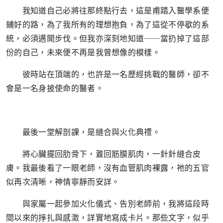
我知道自己必將往那終點行去，這是甫踏入醫學系便
鋪好的路，為了我所有的理想抱負，為了這從不停歇的系
統，必須邁開步伐。但我亦深刻地知道──當扔掉了這部
份的自己，未來便不再是我曾想像的模樣。
彼時站在頂端的，也許是一名歷經挑戰的醫師，卻不
會是一名身披使命的醫者。
最後一堂解剖課，是縫合與火化典禮。
將心臟擺回肋骨下，蓋回筋膜肌肉，一針針縫合皮
膚。我最後看了一眼老師，沒有血管肌肉裸露，祂的五官
似再次清晰，神情寧靜而安詳。
與家屬一起參加火化儀式、告別老師前，我將這段時
間以來的掙扎與感激，詳實地寫成卡片。那些文字，似乎