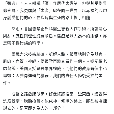
「醫者」。人人都說「師」作尾代表專業，但與其受到景
仰崇拜，我更願與「患者」處在同一世界，以赤裸的心切
身感受他們的心，在疾病與生死的路上攜手相隨。
然則，各國皆禁止外科醫生替親人作手術，所謂關心
則亂，感性與理性終歸矛盾。醫療是以人為本的服務，亦
是禁不得錯誤的科學。
當我力求技術精確，拆解人體，嚴謹地劃分為器官、
肌肉、血管、神經，便很難再將其看作一個人。還記得老
師曾說，美國大抵是醫學界權威，而他們的教育有個中心
思想：人體像運轉的機器，我們的責任即修復受損的零
件。
成醫之路愈爬愈高，好像終將捨棄一些東西。總說得
洗筋伐髓、脫胎換骨才能成神，修煉的路上，那些被冶煉
逝去的，是否即身為人的一部分？