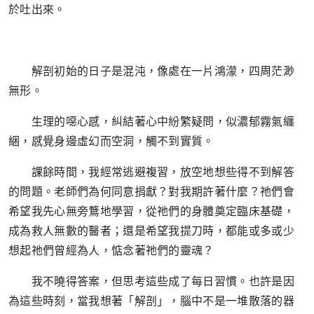
於吐出來。
解剖初始的日子是混沌，像處在一片鴻濛，四周茫渺
無形。
生理的噁心感，糾結著心中紛繁疑問，似濃郁霧氣纏
綑，感覺身邊虛幻而空洞，觸不到實質。
課餘時間，我經常逃避複習，放空地想些得不到解答
的問題。老師們為何同意捐獻？對我期許著什麼？祂們會
希望我先心無旁鶩地學習，從祂們的身體奠定臨床基礎，
成為救人無數的醫者；還是希望我提刀時，都能或多或少
想起祂們曾經為人，惦念著祂們的靈魂？
我不曉得答案，但思考這些成了每日習慣。也許是因
為這些時刻，當我想著「解剖」，腦中不是一堆散落的器