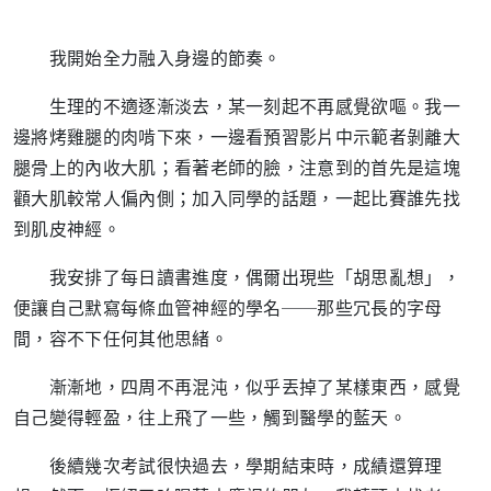
我開始全力融入身邊的節奏。
生理的不適逐漸淡去，某一刻起不再感覺欲嘔。我一
邊將烤雞腿的肉啃下來，一邊看預習影片中示範者剝離大
腿骨上的內收大肌；看著老師的臉，注意到的首先是這塊
顴大肌較常人偏內側；加入同學的話題，一起比賽誰先找
到肌皮神經。
我安排了每日讀書進度，偶爾出現些「胡思亂想」，
便讓自己默寫每條血管神經的學名
──
那些冗長的字母
間，容不下任何其他思緒。
漸漸地，四周不再混沌，似乎丟掉了某樣東西，感覺
自己變得輕盈，往上飛了一些，觸到醫學的藍天。
後續幾次考試很快過去，學期結束時，成績還算理