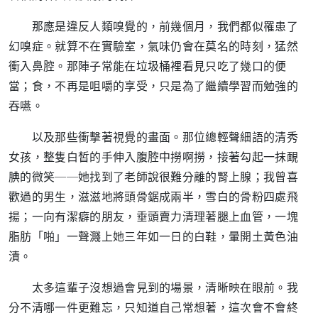
那應是違反人類嗅覺的，前幾個月，我們都似罹患了
幻嗅症。就算不在實驗室，氣味仍會在莫名的時刻，猛然
衝入鼻腔。那陣子常能在垃圾桶裡看見只吃了幾口的便
當；食，不再是咀嚼的享受，只是為了繼續學習而勉強的
吞嚥。
以及那些衝擊著視覺的畫面。那位總輕聲細語的清秀
女孩，整隻白皙的手伸入腹腔中撈啊撈，接著勾起一抹靦
腆的微笑──她找到了老師說很難分離的腎上腺；我曾喜
歡過的男生，滋滋地將頭骨鋸成兩半，雪白的骨粉四處飛
揚；一向有潔癖的朋友，垂頭賣力清理著腿上血管，一塊
脂肪「啪」一聲濺上她三年如一日的白鞋，暈開土黃色油
漬。
太多這輩子沒想過會見到的場景，清晰映在眼前。我
分不清哪一件更難忘，只知道自己常想著，這次會不會終