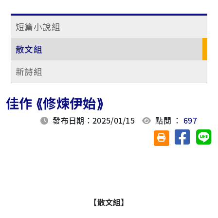
短篇小說組
散文組
新詩組
佳作 ⟪修煉伊始⟫
發布日期：2025/01/15
點閱 ：
697
分享至臉
分
友善列印(另開視
【散文組】