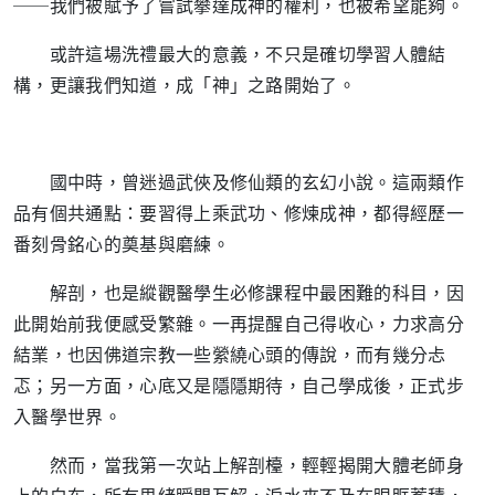
──我們被賦予了嘗試攀達成神的權利，也被希望能夠。
或許這場洗禮最大的意義，不只是確切學習人體結
構，更讓我們知道，成「神」之路開始了。
國中時，曾迷過武俠及修仙類的玄幻小說。這兩類作
品有個共通點：要習得上乘武功、修煉成神，都得經歷一
番刻骨銘心的奠基與磨練。
解剖，也是縱觀醫學生必修課程中最困難的科目，因
此開始前我便感受繁雜。一再提醒自己得收心，力求高分
結業，也因佛道宗教一些縈繞心頭的傳說，而有幾分忐
忑；另一方面，心底又是隱隱期待，自己學成後，正式步
入醫學世界。
然而，當我第一次站上解剖檯，輕輕揭開大體老師身