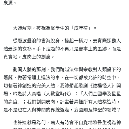
泉源。
大體解剖，被視為醫學生的「成年禮」。
從層波疊浪的書海脫身，操起一柄刀，去實際探勘人
體最深的玄祕。手下走過的不再只是書本上的墨跡，而是
真實地，皮肉上的創痕。
劃開人體的那刻，我們跨越法律與宗教對人類設下的
藩籬，做著常理上違法的事，在一切都被允許的時空中，
切割著神創造的完美人體。我總想起歌劇《鐘樓怪人》開
場，吟遊詩人高唱〈大教堂時代〉：「人們企圖攀及星星
的高度」；我們割開皮肉，計畫著弄懂所有人體構造時，
是不是也在人與神間的界線遊走，妄圖觸及神聖的領域？
也許這就是為何，病人有時會不自覺地將醫生視為神