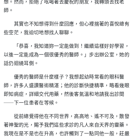
想。然而，拒絕了吆喝著去慶祝的朋友，我轉頭去找老
師。
其實也不知想得到什麼回應，但心裡揣著的喜悅總有
些空茫，我迫切地想找人聊聊。
「恭喜，我知道妳一定能做到！繼續這樣好好學習，
以後一定能成為一個很優秀的醫師。」步出辦公室，她的
話仍迴繞耳側。
優秀的醫師是什麼樣子？我想起幼時常看的眼科醫
師，許多人盛讚醫術精湛；他的診斷快捷精準，略看幾眼
即知病症，詳細交代用藥，然後客氣溫和地請我出診間
──下一位患者在等候。
從前總覺得他在不同世界，高高地、遙不可及，散發
著神聖的光，賜予我們這些求診的凡人來自天界的靈藥。
我現在是不是也在升高，也許觸到了一點同他一般，莊嚴