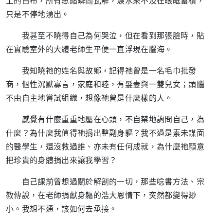
上的白布，所有思緒瞬間瓦解，淚水來不及在眼眶蓄積，
只是不停地湧出。
我甚至不曉得自己為何哭泣，但在看到那張臉時，貼
在實驗室外的大體老師生平便一直浮現在腦海。
我知曉祂的姓名與故鄉，記得祂曾是一名毛巾批發
商，個性沉默寡言，家庭和睦，有髮妻與一雙兒女；頭腦
不由自主地嘗試組織，想像祂曾是什麼樣的人。
感覺有什麼重重地壓在心頭，不自禁地詢問自己，為
什麼？為什麼我值得祂捐出整副身軀？我不過是素未謀面
的醫學生，還沒救過誰、亦未有任何成就，為什麼祂願意
把珍貴的身體捐出來讓我學習？
自己課前曾想過關於解剖的一切，那些唸書方法、宗
教傳說，在老師捐獻身軀的浩大恩情下，突然都變得渺
小。我想不通，該如何去承接。