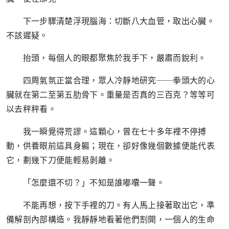
下一步驟清楚浮現腦海：切斷八大血管，取出心臟。
不該遲疑。
抬頭，每個人的眼都聚焦於我手下，嚴肅而銳利。
四周氣氛正當合理，眾人冷靜地研究──拳頭大的心
臟就在第二至第五肋骨下。重量是否真的三百克？等等可
以去秤秤看。
我一瞬覺得荒謬。這顆心，曾在七十多年裡不停搏
動，供養眼前這具身軀；現在，卻好像幾個數據便能代表
它，劃幾下刀便能輕易剝離。
「怎麼還不切？」不知是誰嘟囔一聲。
不能再想，按下手裡的刀。有人馬上接著取出它，準
備解剖內部構造。我靜靜地看著他們割開，一個人的生命