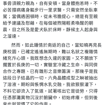
事毋須親力親為，自有安頓。當身體抱恙時，不
必苦撐病痛身軀步行一里求醫，只需安然坐臥車
駕；當偶遇困頓時，從未弔膽提心，總是有至親
給予建議及慰藉，在每個被煦陽輕柔喚醒的朝
晨，目之所及是愛犬臥於床畔，靜候主人起身與
之溜達。
然而，如此鍾情於南返的自己，當知曉再見長
庚校園，已確定遙遙無期時，難以名狀之複雜情
緒充斥心頭。我既想念久違的家園，又不願放下
擱置於長庚的一切，實驗室冷藏之生命、與同儕
合作之專題、已有雛形之音樂籌演，那幾乎是我
這段日子結晶的一切，六角晶體成型之瞬被抽出
了溶液。期盼與悵惆水乳交融，我欲狠狠灌下，
不料它卻流入了氣道，試著咳出它是徒勞，只得
任憑那灘異物沉沒於腑臟中，初始疼癢，但到後
來也就習慣了它的作祟。