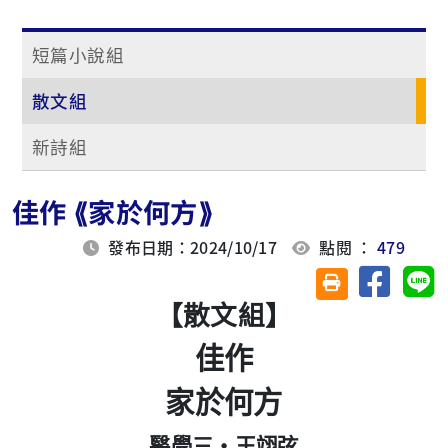
短篇小說組
散文組
新詩組
佳作 ⟪家於何方⟫
發布日期：2024/10/17
點閱 ：
479
分享至臉
分
友善列印(另開視
【散文組】
佳作
家於何方
醫學三‧王翊弦