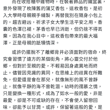
而在收拾櫃中雜物時，在裝著飾品的鐵盒裏，
意外發現了枚陳舊的蒲艾香包，這枚香包，是初
入大學時母親親手縫製，再替我別在隨身小包上
的，趨吉避凶，祈求子女大學生活平安之用。香
囊的色澤已褪，茅香也早已消逝，但仍捨不得丟
棄，因為在我心目中，這枚香包帶來的最大福
澤，正是母親的舐犢情深。
或許仍擺脫不了離鄉背井必須面對的宿命，終
究會習慣了遠方的某個街角，將心靈交付於他
鄉，但對於至親的愛，不輕易因身處異地而終
止。儘管因見識的異同，在思維上的歧異在所難
免，但愛還是會在那兒，就像無形的風不曾靜
止，就像平靜的海不曾乾涸。幼時的孺慕之情，
只是變換一種形式，成為了如水一般的愛，非是
最愛，卻是不可或缺的存在，不會使人留戀回
味，卻能予以甘潤。或許，保留著這般的愛，是