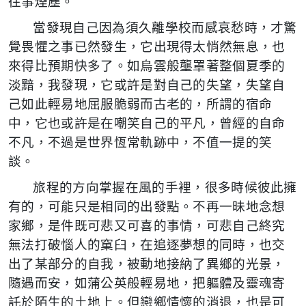
往事煙塵。
當發現自己因為須久離學校而感哀愁時，才驚
覺畏懼之事已然發生，它出現得太悄然無息，也
來得比預期快多了。如烏雲般壟罩著整個夏季的
淡黯，我發現，它或許是對自己的失望，失望自
己如此輕易地屈服脆弱而古老的，所謂的宿命
中，它也或許是在嘲笑自己的平凡，曾經的自命
不凡，不過是世界恆常軌跡中，不值一提的笑
談。
旅程的方向掌握在風的手裡，很多時候彼此擁
有的，可能只是相同的出發點。不再一昧地念想
家鄉，是件既可悲又可喜的事情，可悲自己終究
無法打破惱人的窠臼，在追逐夢想的同時，也交
出了某部分的自我，被動地接納了異鄉的光景，
隨遇而安，如蒲公英般輕易地，把軀體及靈魂寄
託於陌生的土地上。但戀鄉情懷的消退，也是可