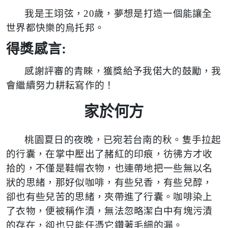
我是王翊弦，20歲，夢想是打造一個能讓全
世界都快樂的烏托邦。
得獎感言:
感謝評審的青睞，獲獎給予我偌大的鼓勵，我
會繼續努力耕耘寫作的！
家於何方
桃園夏日的夜晚，已宛若台南的秋。隻手拉起
的行囊，在掌中壓出了赭紅的印痕，彷彿方才收
拾的，不僅是鞋帽衣物，也連帶地把一些無以名
狀的思緒，那好似咖啡，有些兒香，有些兒醇，
卻也有些兒苦的思緒，夾帶進了行囊。咖啡染上
了衣物，便被稱作漬，無法忽略潔白中有塊污漬
的存在，卻也只能任憑它鑽著毛細的漏。