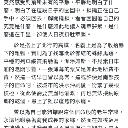
突然感受到前所未有的平靜，平靜地明白了什
麼，明白了在這段日子的囹圄中，鎖鑰正在自己
手中。必須回去，解開鑰鎖，看看困囿著自己的
究竟是什麼，是什麼如此地讓人魂牽夢縈，是什
麼遠在千里，卻使人日夜掛肚牽腸。
於是搭上了北行的高鐵，名義上是為了收拾餘
下的雜物，實則為了找尋關於鬱結的蛛絲馬跡。
平穩的列車縱貫飛馳著，潔淨如斯，不見素日車
廂的濕悶吵雜，一張薄薄的票又是如此地所費不
貲，然這一切早已習以為常。這或許便是南部孩
子的宿命吧，被城市的洪水沖刷後，衍繁了幾根
枝椏，從此便需要無盡地灌溉，再也無法接納原
鄉的乾涸，患上了難以痊癒的水癮。
曾以為自己能夠擺脫這個宿命般的老生常談，
永遠地戀慕著育我成長的家鄉，然而在如梭歲月