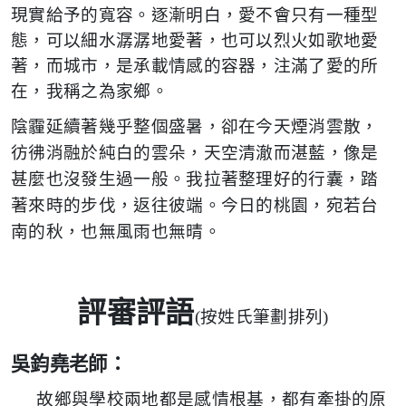
現實給予的寬容。逐漸明白，愛不會只有一種型
態，可以細水潺潺地愛著，也可以烈火如歌地愛
著，而城市，是承載情感的容器，注滿了愛的所
在，我稱之為家鄉。
陰霾延續著幾乎整個盛暑，卻在今天煙消雲散，
彷彿消融於純白的雲朵，天空清澈而湛藍，像是
甚麼也沒發生過一般。我拉著整理好的行囊，踏
著來時的步伐，返往彼端。今日的桃園，宛若台
南的秋，也無風雨也無晴。
評審評語
(
按姓氏筆劃排列)
吳鈞堯老師：
故鄉與學校兩地都是感情根基，都有牽掛的原