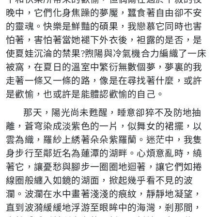
晚中，它們化身焦躁的夢魘，蠶食著自由卻不安
的靈魂。快樂是鮮豔的碩果，我戀慕它同時也害
怕著，害怕著當她褪下外衣後，袒露的是否，是
使夏娃沉淪的禁果?煦陽與冷氣機合力編織了一床
被窩，在夏日的溫室中繁衍無數個夢，夢裏的我
走著一條又一條的路，像是在尋找著什麼，或許
是歡愉，也或許是能體認歡愉的自己。
那天，陽光尚未甦醒，睡意卻猝不及防地抽
離，蒼穹染成淡紫色的一片，似舞女的裙擺，以
雲為織，羅紗上綉著朵朵紫羅蘭。迷茫中，我隻
身步行至鄰近名為蓮潭的湖畔。心煩意亂時，繞
著它，讓憂愁與腳步一圈圈地迴著，讓它們如捲
線圈般纏入如鏡的湖面，掀起幾乎看不見的波
瀾。波瀾在水中畫著淺淺的痕紋，靜靜地凝望，
直到波漪緩緩地浮游至眼眸中的海灣，剎那間，