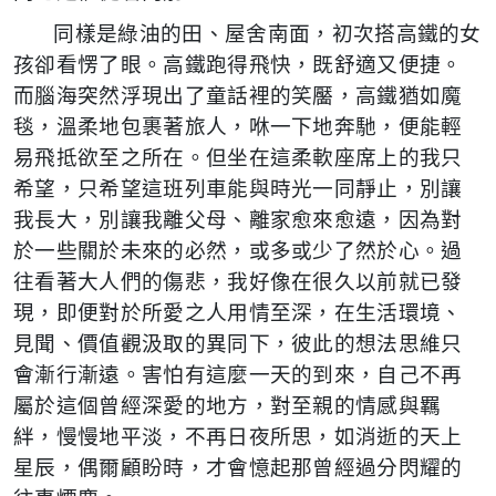
同樣是綠油的田、屋舍南面，初次搭高鐵的女
孩卻看愣了眼。高鐵跑得飛快，既舒適又便捷。
而腦海突然浮現出了童話裡的笑靨，高鐵猶如魔
毯，溫柔地包裹著旅人，咻一下地奔馳，便能輕
易飛抵欲至之所在。但坐在這柔軟座席上的我只
希望，只希望這班列車能與時光一同靜止，別讓
我長大，別讓我離父母、離家愈來愈遠，因為對
於一些關於未來的必然，或多或少了然於心。過
往看著大人們的傷悲，我好像在很久以前就已發
現，即便對於所愛之人用情至深，在生活環境、
見聞、價值觀汲取的異同下，彼此的想法思維只
會漸行漸遠。害怕有這麼一天的到來，自己不再
屬於這個曾經深愛的地方，對至親的情感與羈
絆，慢慢地平淡，不再日夜所思，如消逝的天上
星辰，偶爾顧盼時，才會憶起那曾經過分閃耀的