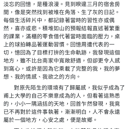
淡忘的回憶，是種浪漫。見到睽違三月的宿舍房
間，像是突然找到被堆在角落、生了灰的日記。
每個生活碎片中，都記錄著當時的習性亦或偶
然，喜亦或悲。積堆如山的預報結報直述著繁重
的課業，滿櫃的零食借代著當時面臨的壓力，桌
上的球拍轉品著運動習慣。回憶周遭代表的一
切，憶回為了目標打拚的生命軌跡，我發現這個
地方，雖不比台南家中寬敞舒適，但卻更令人感
到窩心，或許是因為它乘載了完整的我，我的夢
想、我的情感、我欲之的方向。
對原先陌生的環境有了歸屬感，我似乎成為了
甫上大學的自己不樂意成為的人，但看著這熟悉
的，小小一隅涵括的天地，回首乍然發現，我竟
已不再對於這件事執著，漸漸明白，人不會永遠
屬於一個地方，心安之處，便是故鄉。