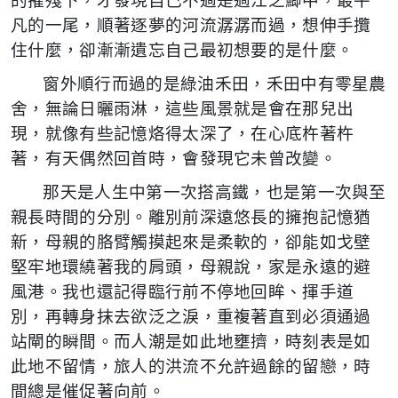
的摧殘下，才發現自己不過是過江之鯽中，最平
凡的一尾，順著逐夢的河流潺潺而過，想伸手攬
住什麼，卻漸漸遺忘自己最初想要的是什麼。
窗外順行而過的是綠油禾田，禾田中有零星農
舍，無論日曬雨淋，這些風景就是會在那兒出
現，就像有些記憶烙得太深了，在心底杵著杵
著，有天偶然回首時，會發現它未曾改變。
那天是人生中第一次搭高鐵，也是第一次與至
親長時間的分別。離別前深遠悠長的擁抱記憶猶
新，母親的胳臂觸摸起來是柔軟的，卻能如戈壁
堅牢地環繞著我的肩頭，母親說，家是永遠的避
風港。我也還記得臨行前不停地回眸、揮手道
別，再轉身抹去欲泛之淚，重複著直到必須通過
站閘的瞬間。而人潮是如此地壅擠，時刻表是如
此地不留情，旅人的洪流不允許過餘的留戀，時
間總是催促著向前。