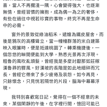
喜，當人不再擱淺一隅，心會變得強大，也逐漸
無情，曾經習慣的擁抱，成為偶一為之的奢侈，
有些在過往中視若珍寶的事物，終究不再是生命
中的必需。
窗外的景致從綠油稻禾，遞嬗為鐵皮屋舍，而
後是鴉灰的高樓聳立，當一幢幢群落的米白建築
映入眼簾時，便是抵達桃園了。轉乘機捷後，一
個忽悠的瞬間便能到大學，熟悉光景再次浮現。
粗魯的風吹亂頭髮，曾經我是多麼討厭那如莊稼
漢魯莽的驟風。好漢坡的長階是如此地細碎而冗
長，曾經它帶來了多少疲倦及哀怨。如今再見，
只餘懷念，只見恍若隔世的片段，腦海中幕幕浮
現。
我特別喜歡寫日記，覺得在一個不經意的未
來，某個閑靜的午後，在字裡行間，憶回可能已