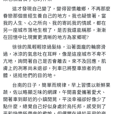
這才發現自己變了，變得習慣離鄉，不再那麼
眷戀那個曾經生養自己的地方。我也疑懷著，當
我的人生、心之所向、我的寄託我的情感，都在
另一座城市落地生根了，是否我還能稱那，漸漸
在回憶中比現實更清晰的地方為家鄉呢?
徐徐的風輕輕掠過髮絲，沿著面龐的輪廓滑
過，冰涼的氣息吐在耳畔，像是這座城市不卑不
亢地，詢問著自己是否會離去。來不及回應，肌
膚上的冽寒尚未退卻，列車已將整車旅者的肉
體，送抵他們的目的地。
台南的日子，簡單而規律，早上習慣以新鮮果
蔬，佐以略顯乏味的網課，午間喜愛攜著愛犬、
開著車到鄰近的小鎮閒晃，平淡幸福卻好像少了
點什麼，總覺自己好似身處於烏托邦，感受到了
平和快樂所帶來的歡愉，但偶爾在過於平寂的夜