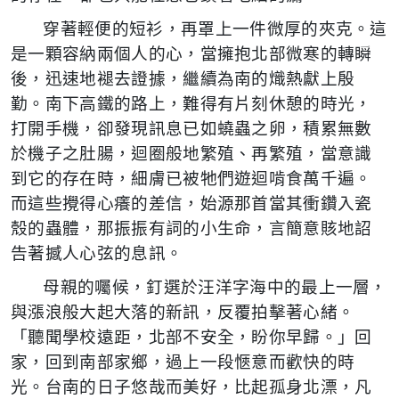
穿著輕便的短衫，再罩上一件微厚的夾克。這
是一顆容納兩個人的心，當擁抱北部微寒的轉瞬
後，迅速地褪去證據，繼續為南的熾熱獻上殷
勤。南下高鐵的路上，難得有片刻休憩的時光，
打開手機，卻發現訊息已如蟯蟲之卵，積累無數
於機子之肚腸，迴圈般地繁殖、再繁殖，當意識
到它的存在時，細膚已被牠們遊迴啃食萬千遍。
而這些攪得心癢的差信，始源那首當其衝鑽入瓷
殼的蟲體，那振振有詞的小生命，言簡意賅地詔
告著撼人心弦的息訊。
母親的囑候，釘選於汪洋字海中的最上一層，
與漲浪般大起大落的新訊，反覆拍擊著心緒。
「聽聞學校遠距，北部不安全，盼你早歸。」回
家，回到南部家鄉，過上一段愜意而歡快的時
光。台南的日子悠哉而美好，比起孤身北漂，凡