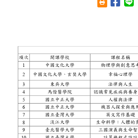
友善列印(另開視
項次
開課學校
課程名稱
1
中國文化大學
物理學與創意
2
中國文化大學、玄奘大學
幸福心理學
3
東吳大學
法律與人生
4
馬偕醫學院
認識常見疾病與養
5
國立中正大學
人權與法律
6
國立中正大學
機器人探索與
7
國立臺灣大學
英文寫作基
8
淡江大學
生命科學：人體
9
臺北醫學大學
三國演義與生命
1
0
國立臺灣大學
計算機程式設