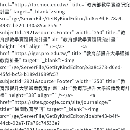
href="https://tpr.moe.edu.tw/" title="教育部教學實踐研究
計畫" target="_blank"><img
src="/ge/ServerFile/GetByKindEditor/bd6ee9b6-78a9-
4932-b320-130a85ac3b5c?
subjectId=2921&source=Footer" width="250" title="教
育部教學實踐研究計畫" alt="教育部教學實踐研究計畫"
height="44" align="" /></a> <a
href="https://iger.pro.edu.tw/" title="教育部提升大學通識
教育計畫" target="_blank"><img
src="/ge/ServerFile/GetByKindEditor/e3a8c378-d0ed-
45fd-bcf3-b189d1989fc5?
subjectId=2921&source=Footer" width="250" title="教
育部提升大學通識教育計畫" alt="教育部提升大學通識教育計
畫" height="38" align="" /></a> <a
href="https://sites.google.com/site/journalcge/"
title="通識教育學刊" target="_blank"><img
src="/ge/ServerFile/GetByKindEditor/dbabfe43-b4ff-
44cb-92a7-f7a76c74533e?
subjectId=2921&source=Footer" width="250" title="通