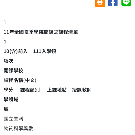
友善列印(另開視
1
11
年全國夏季學院開課之課程清
單
1
10(含)前入 111入學領
項次
開課學校
課程名稱
(
中文
)
學分 課程類別
上課地點
授課教師
學領域
域
國
立臺灣
物
質科學與數