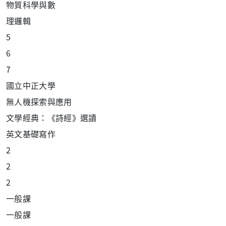
物
質科學與數
理
邏輯
5
6
7
國立中正大學
無人機探索與應用
文學經典：《詩經》選讀
英文基礎寫作
2
2
2
一
般課
一
般課