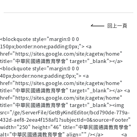
回上一頁
<blockquote style="margin:0 0 0
150px;border:none;padding:0px;"> <a
href="https://sites.google.com/site/cagetw/home"
title="中華民國通識教育學會" target="_blank"></a>
<blockquote style="margin:0 0 0
40px;border:none;padding:0px;"> <a
href="https://sites.google.com/site/cagetw/home"
title="中華民國通識教育學會" target="_blank"></a> <a
href="https://sites.google.com/site/cagetw/home"
title="中華民國通識教育學會" target="_blank"><img
src="/ge/ServerFile/GetByKindEditor/bcd790de-779a-
432d-aef8-2eea4f158af1?subjectId=0&source=Footer"
width="250" height="46" title="中華民國通識教育學會"
alt="中華民國通識教育學會" align="" /></a> <a