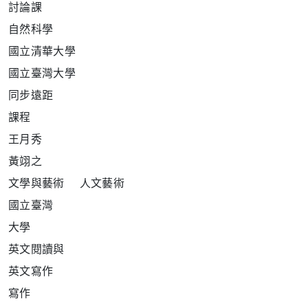
討
論課
自
然科學
國立清華大學
國立臺灣大學
同
步遠距
課
程
王
月秀
黃翊之
文學與藝術 人文藝術
國
立臺灣
大
學
英
文
閱
讀與
英
文寫作
寫
作