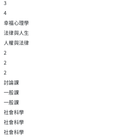
3
4
幸福心理學
法
律與人生
人權與法律
2
2
2
討
論課
一
般課
一
般課
社
會科學
社
會科學
社
會科學