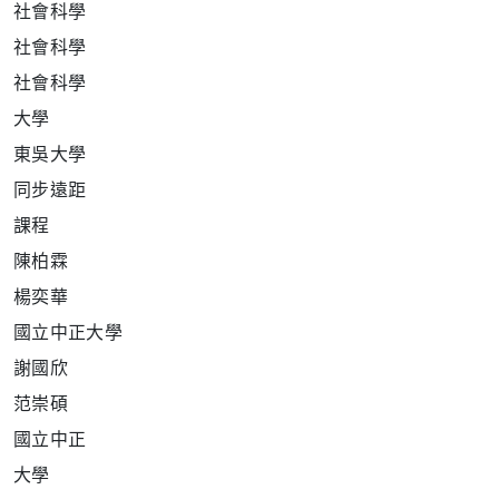
社
會科學
社
會科學
社
會科學
大
學
東
吳
大學
同
步遠距
課
程
陳柏霖
楊
奕華
國立中正大學
謝國欣
范崇碩
國
立中正
大
學