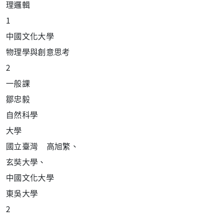
理
邏輯
1
中
國文化大學
物
理學與創意思考
2
一
般課
鄒忠毅
自
然科學
大
學
國立臺灣 高旭繁、
玄奘大學、
中國文化大學
東
吳
大學
2