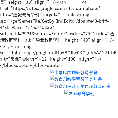
畫" height="38" align="" /></a> <a
href="https://sites.google.com/site/journalcge/"
title="通識教育學刊" target="_blank"><img
src="/ge/ServerFile/GetByKindEditor/dbabfe43-b4ff-
44cb-92a7-f7a76c74533e?
subjectId=2921&source=Footer" width="250" title="通
識教育學刊" alt="通識教育學刊" height="48" align="" />
<br /></a><img
src="data:image/png;base64,iVBORw0KGgoAAAAN
alt="影像" width="422" height="100" align="" />
</blockquote></blockquote>