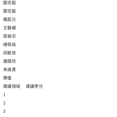
鄒忠毅
鄒忠毅
連起元
王鶴巘
郭昶志
楮佩瑜
邱献良
謝國欣
朱達勇
陳復
建議領域 建議學分
1
2
3