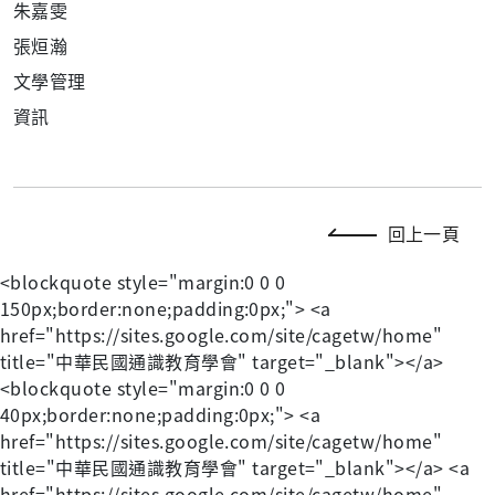
朱嘉雯
張烜瀚
文學管理
資訊
回上一頁
<blockquote style="margin:0 0 0
150px;border:none;padding:0px;"> <a
href="https://sites.google.com/site/cagetw/home"
title="中華民國通識教育學會" target="_blank"></a>
<blockquote style="margin:0 0 0
40px;border:none;padding:0px;"> <a
href="https://sites.google.com/site/cagetw/home"
title="中華民國通識教育學會" target="_blank"></a> <a
href="https://sites.google.com/site/cagetw/home"