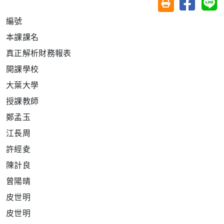
友善列印(另開視
編號
本課課名
真正解析財務報表
開課學校
大葉大學
授課教師
鄭孟玉
江長周
許經夌
陳計良
曾陽晴
皮世明
皮世明