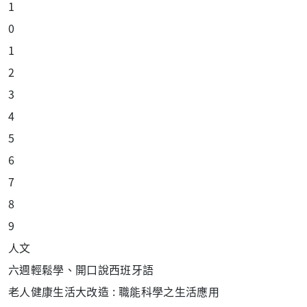
1
0
1
2
3
4
5
6
7
8
9
人文
六週輕鬆學、開口
說西班牙語
老人健康生活大改造
:
職能科學之生活應用