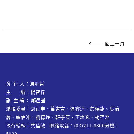
回上一頁
發 行 人：湯明哲
主 編：楊智偉
副 主 編： 鄭邑荃
編輯委員：胡正申、萬書言、張睿達、
詹曉龍
、吳治
慶、盧信冲、劉德玲、韓學宏、王惠玄、
楊智淵
執行編輯：蔡佳敏 聯絡電話：(03)211-8800分機：
5030