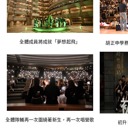
全體成員將成就「夢想起飛」
胡正申學
全體隊輔再一次圍繞著新生，再一次唱營歌
初升