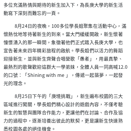
多位充滿熱情與期待的新生加入下，為長庚大學的新生活
動寫下深刻而難忘的一頁。
8月24日的夜晚，100多位學長姐聚集在活動中心，滿
懷熱忱地等待著新生的到來。當大門緩緩開啟，新生懷著
憧憬湧入的那一瞬間，象徵著他們正式踏入長庚大學，也
宣告著未來四年精彩旅程的啟航。學長姐們以活力的舞蹈
迎接新生，並與新生齊聲合唱營歌「愚者」，用最真摯、
最熱烈的歌聲歡迎這群大一學弟妹，全體人員一同高喊12.0
的口號：「Shining with me 」，傳遞一起築夢，一起發
光的理念。
8月25日下午的「庚境挑戰」，新生遍布校園的三大
區域進行闖關，學長姐們精心設計的遊戲內容，不僅考驗
新生的智慧與團隊合作能力，更讓他們在討論、合作及協
力的過程中，逐漸培養出彼此的默契，更是讓新生快速熟
悉校園各處的絕佳機會。