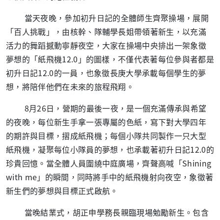
當天夜晚，參加初升日記的全體師生齊聚操場，展開
「百人挑戰」，由核幹、隊輔學長姐帶領著新生，以充滿
活力的舞蹈撼動寧靜夜空，大家在操場中央排出一架象徵
夢想的「紙飛機12.0」的圖樣，不僅代表著每位參與者都是
初升日記12.0的一員，也象徵長庚大學承載每個學生的夢
想，將陪伴他們在未來的旅程飛翔。
8月26日，營期的最後一夜，是一個充滿傳承與希望
的夜晚，每位新生手拿一張專屬的色紙，寫下對大學四年
的期許與目標，摺成紙飛機；每個小隊共同製作一只大型
紙飛機，凝聚每位小隊員的夢想，也承載著初升日記12.0的
珍貴回憶。當全體人員圍繞中庭廣場，齊聲高喊「Shining
with me」的瞬間，同時將手中的紙飛機射向夜空，象徵著
新生們的夢想與目標正式啟航。
當晚結業式，胡正申學務長親臨現場勉勵新生。包含