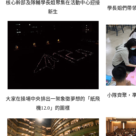
核心幹部及隊輔學長姐聚集在活動中心迎接
學長姐們帶
新生
小隊齊聚，
大家在操場中央排出一架象徵夢想的「紙飛
機
12.0
」的圖樣