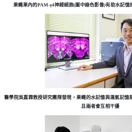
果蠅果內的
PAM-
γ
4
神經細胞
(
圖中綠色影像
)
有助水記憶
醫學院吳嘉霖教授研究團隊發現，果蠅的水記憶與濕氣記憶
且兩者會互相干擾