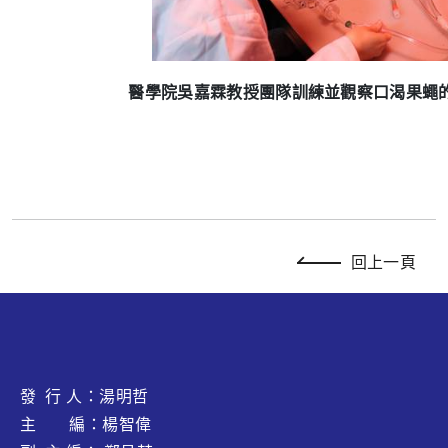
醫學院吳嘉霖教授團隊訓練並觀察口渴果蠅
回上一頁
發 行 人：湯明哲
主 編：楊智偉