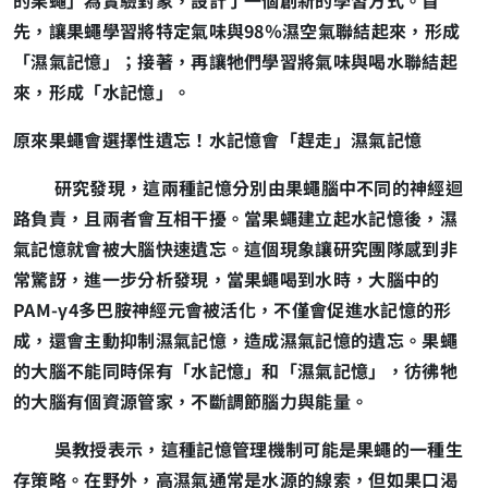
的果蠅」為實驗對象，設計了一個創新的學習方式。首
先，讓果蠅學習將特定氣味與98％濕空氣聯結起來，形成
「濕氣記憶」；接著，再讓牠們學習將氣味與喝水聯結起
來，形成「水記憶」。
原來果蠅會選擇性遺忘！水記憶會「趕走」濕氣記憶
研究發現，這兩種記憶分別由果蠅腦中不同的神經迴
路負責，且兩者會互相干擾。當果蠅建立起水記憶後，濕
氣記憶就會被大腦快速遺忘。這個現象讓研究團隊感到非
常驚訝，進一步分析發現，當果蠅喝到水時，大腦中的
PAM-γ4多巴胺神經元會被活化，不僅會促進水記憶的形
成，還會主動抑制濕氣記憶，造成濕氣記憶的遺忘。果蠅
的大腦不能同時保有「水記憶」和「濕氣記憶」，彷彿牠
的大腦有個資源管家，不斷調節腦力與能量。
吳教授表示，這種記憶管理機制可能是果蠅的一種生
存策略。在野外，高濕氣通常是水源的線索，但如果口渴