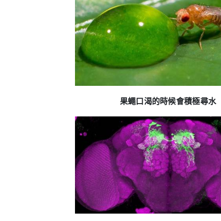
果蠅口渴的時候會積極尋水