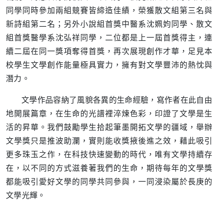
同學同時參加兩組競賽皆締造佳績，榮獲散文組第三名與
新詩組第二名；另外小說組首獎中醫系沈姵㚬同學、散文
組首獎醫學系沈弘祥同學，二位都是上一屆首獎得主，連
續二屆在同一獎項奪得首獎，再次展現創作才華，足見本
校學生文學創作能量極具實力，擁有對文學豐沛的熱忱與
潛力。
文學作品容納了風貌各異的生命經驗，寫作者在此自由
地開展篇章，在生命的光譜裡淬煉色彩，印證了文學是生
活的昇華。我們鼓勵學生拾起筆墨開拓文學的疆域，舉辦
文學獎只是推波助瀾，實則能收獎掖後進之效，藉此吸引
更多珠玉之作，在科技快速變動的時代，唯有文學持續存
在，以不同的方式滋養著我們的生命，期待每年的文學獎
都能吸引愛好文學的同學共同參與，一同浸染屬於長庚的
文學光輝。