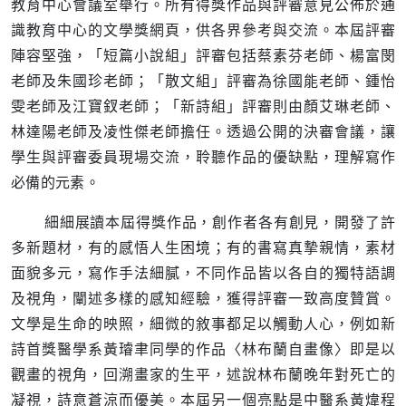
教育中心會議室舉行。所有得獎作品與評審意見公佈於通
識教育中心的文學獎網頁，供各界參考與交流。本屆評審
陣容堅強，「短篇小說組」評審包括蔡素芬老師、楊富閔
老師及朱國珍老師；「散文組」評審為徐國能老師、鍾怡
雯老師及江寶釵老師；「新詩組」評審則由顏艾琳老師、
林達陽老師及凌性傑老師擔任。透過公開的決審會議，讓
學生與評審委員現場交流，聆聽作品的優缺點，理解寫作
必備的元素。
細細展讀本屆得獎作品，創作者各有創見，開發了許
多新題材，有的感悟人生困境；有的書寫真摯親情，素材
面貌多元，寫作手法細膩，不同作品皆以各自的獨特語調
及視角，闡述多樣的感知經驗，獲得評審一致高度贊賞。
文學是生命的映照，細微的敘事都足以觸動人心，例如新
詩首獎醫學系黃璿聿同學的作品〈林布蘭自畫像〉即是以
觀畫的視角，回溯畫家的生平，述說林布蘭晚年對死亡的
凝視，詩意蒼涼而優美。本屆另一個亮點是中醫系黃煒程