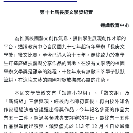
第十七屆長庚文學獎紀實
通識教育中心
為推廣校園藝文創作氣息，提供學生展現創作才華的
平台，通識教育中心自民國九十七年起每年舉辦「長庚文
學獎」徵文比賽，至今已邁入第十七年，始終致力於為學
生打造磨練技藝與分享作品的園地。在沒有文學院的校園
舉辦文學獎是艱辛的路程，十幾年來有無數莘莘學子默默
筆耕，在這塊文藝的園圃裡綻放撫慰心靈的花朵。
本屆文學獎徵文有「短篇小說組」、「散文組」及
「新詩組」三個獎項，經校內老師初審後，再由校外知名
作家經過決審會議選出得獎作品。今年報名參賽的作品共
有五十二件，經過各領域專業評審的評比，最終有十五件
作品脫穎而出獲獎，頒獎儀式於 113 年 12 月 4 日於通識