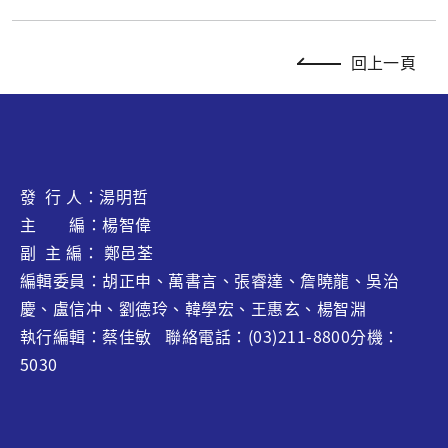
回上一頁
發 行 人：湯明哲
主 編：楊智偉
副 主 編： 鄭邑荃
編輯委員：胡正申、萬書言、張睿達、
詹曉龍
、吳治
慶、盧信冲、劉德玲、韓學宏、王惠玄、
楊智淵
執行編輯：蔡佳敏 聯絡電話：(03)211-8800分機：
5030