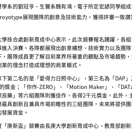
慧學系的劉冠亨、生醫系魏有鴻、電子所定宏諺同學組成的「
royotype展現團隊的創意及技術能力，獲得評審一致
大學技合處創新育成中心表示，此次競賽報名踴躍，各組
隊進入決賽。各隊都展現出創意構想、技術實力以及團隊
下，團隊成員更了解目前業界所著重的觀點及市場趨勢，
創業的理念打造成理想的商業模式。
下第二名的是「愛得力日照中心」，第三名為「DAP」及「
的獎金；「你作-ZERO」、「Motion Maker」、「
照良藥」等六組團隊則獲佳作，各得2千元獎金。此外，
務最具創新且兼具市場前瞻性的三組團隊，未來將提供團
的發展資金。
度「庚新盃」競賽由長庚大學創新育成中心、教育部創新