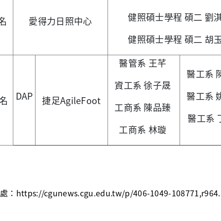
健照碩士學程 碩二 劉
名
愛得力日照中心
健照碩士學程 碩二 胡
醫管系 王芊
醫工系 
資工系 徐子晟
DAP
醫工系 
名
捷足AgileFoot
工商系 陳品臻
醫工系 
工商系 林璇
處：
https://cgunews.cgu.edu.tw/p/406-1049-108771,r96