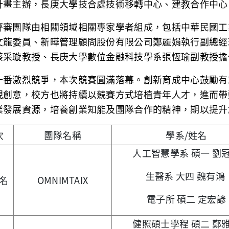
計畫主辦，長庚大學技合處技術移轉中心、建教合作中心
評審團隊由相關領域相關專家學者組成，包括中華民國工業協
文龍委員、新曄管理顧問股份有限公司鄭麗娟執行副總經
蔡采璇教授、長庚大學數位金融科技學系張恆瑜副教授擔
一番激烈競爭，本次競賽圓滿落幕。創新育成中心鼓勵有
現創意，校方也將持續以競賽方式培植青年人才，進而帶
業發展資源，培養創業知能及團隊合作的精神，期以提升
次
團隊名稱
學系/姓名
人工智慧學系 碩一 劉
生醫系 大四 魏有鴻
名
OMNIMTAIX
電子所 碩二 定宏諺
健照碩士學程 碩二 鄭