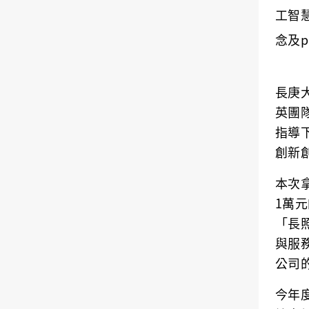
工智
念及p
長庚
英團
指導
創新
本次拿
1萬元
「長
與服
公司
今年