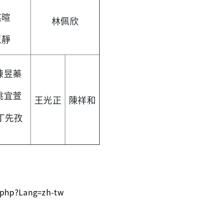
淇暄
林佩欣
玉靜
陳昱蓁
姚宜萱
王光正
陳祥和
丁先孜
4.php?Lang=zh-tw