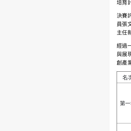
培育
決賽
員張
主任
經過
與展
創產
名
第一