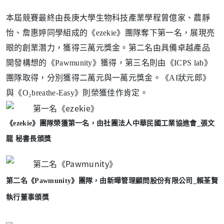
本屆競賽最終由長庚大學生物科技產業學程曾億家、農靜
怡、詹惠婷同學組成的《
ezekie
》團隊奪下第一名，展現亮
眼的創業潛力，獲得三萬元獎金。
第二名由具備卓越產品
開發構想的《
Pawmunity
》獲得，第三名則由《
ICPS lab
》
團隊取得，分別獲得二萬元與一萬元獎金。
《
AI
狀元郎》
。
與《
O
₂breathe-Easy》則榮獲佳作肯定
《
ezekie
》
團隊榮獲
第一名，
由
社團法人中華民國工業協進會_張文
龍 秘書長頒獎
第二名
《
Pawmunity
》團隊，
由
新曄管理顧問股份有限公司_賴荃賢
執行董事頒獎