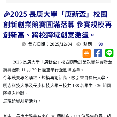
🎉2025 長庚大學「庚新盃」校園
創新創業競賽圓滿落幕 參賽規模再
創新高、跨校跨域創意激盪。
發布日期：2025/12/04
點閱 ：
99
分享至臉
分
友善列印(另開視
2025 長庚大學「庚新盃」校園創新創業競賽決賽暨頒
獎典禮於
11
月
29
日隆重舉行並圓滿落幕。
今年競賽報名踴躍，規模再創新高，吸引來自長庚大學、
明志科技大學及長庚科技大學三校共
138
名學生、
36
組團
隊投入挑戰，
展現跨域創新活力。
其中，長庚大學共有來自
20
個科系、
112
位學生參賽，組