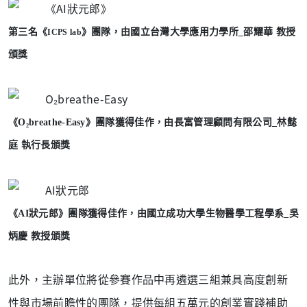
第三名
《
》團隊，
由
國立台灣大學應用力學所_邵耀華 教授
ICPS lab
頒獎
《
O
₂breathe-Easy
》團隊獲得佳作，
由
長富管理顧問有限公司_林懿
庭 執行長頒獎
《
AI
狀元郎
》團隊獲得佳作，
由
國立成功大學生物醫學工程學系_吳
炳慶 教授頒獎
此外，主辦單位將從參賽作品中再遴選三組兼具高度創新
性與市場前瞻性的團隊，提供每組五萬元的創業實踐補助