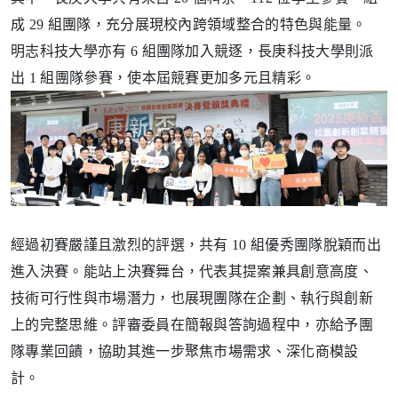
成
29
組團隊
，充分展現校內跨領域整合的特色與能量。
明志科技大學亦有
6
組團隊加入競逐，長庚科技大學則派
出
1
組團隊參賽，使本屆競賽更加多元且精彩。
經過初賽嚴謹且激烈的評選，共有
10
組優秀團隊脫穎而出
進入決賽。能站上決賽舞台，代表其提案兼具創意高度、
技術可行性與市場潛力，也展現團隊在企劃、執行與創新
上的完整思維。
評審委員在簡報與答詢過程中，亦給予團
隊專業回饋，協助其進一步聚焦市場需求、深化商模設
計。