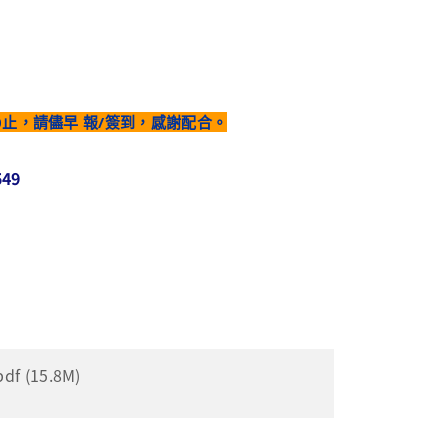
20止，請儘早 報/簽到，感謝配合。
549
(15.8M)