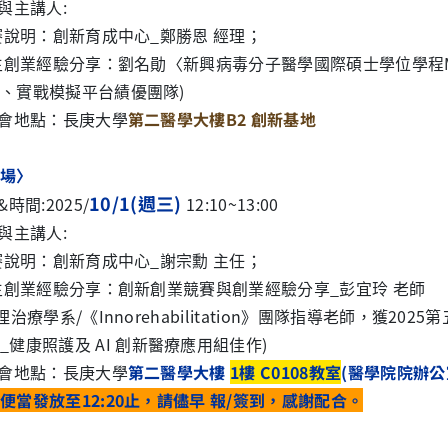
與主講人
:
賽說明：創新育成中心_鄭勝恩 經理；
生創業經驗分享：劉名勛〈新興病毒分子醫學國際碩士學位學程MS
、實戰模擬平台績優團隊
)
會地點：長庚大學
第
二醫學大樓
B2
創新基地
場〉
10/1
(週三)
&
時間
:2025/
12:10~13:00
與主講人
:
賽說明：創新育成中心_謝宗勳 主任；
生創業經驗分享：創新創業競賽與創業經驗分享
_
彭宜玲 老師
理治療學系/
《
Innorehabilitation
》團隊指導老師，獲
2025
第
_
健康照護及
AI
創新醫療應用組佳作
)
會地點：長庚大學
第
二醫學大樓
1樓 C0108教室
(醫學院院辦公
便當發放至
12:20止，請儘早 報/簽到，感謝配合。