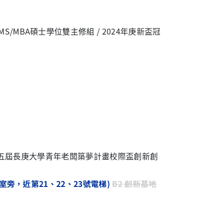
/MBA碩士學位雙主修組 /
2024
年庚新盃冠
五屆長庚大學青年老闆築夢計畫校際盃創新創
室旁，近第21、22、23號電梯)
B2 創新基地