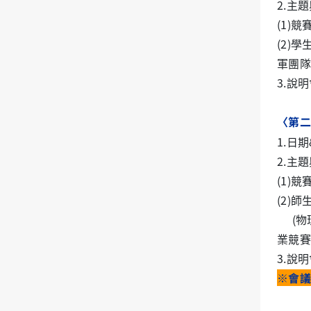
2.
主題
(1)
競
(2)
學
軍團隊
3.
說明
〈第二
1.
日期
2.
主題
(1)
競
(2)
師
(
物
業競賽
3.
說明
※會議