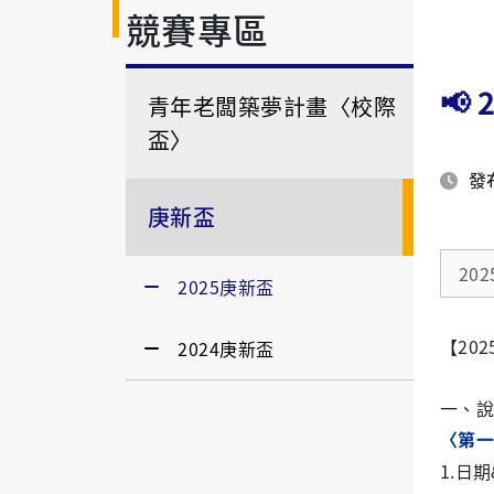
競賽專區
📢
青年老闆築夢計畫〈校際
盃〉
發布
庚新盃
20
2025庚新盃
【20
2024庚新盃
一、說
〈
第一
1.
日期