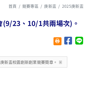
首頁
競賽專區
庚新盃
2025庚新盃
9/23、10/1共兩場次)。
分享至臉書
分享至 Line
友善列印(另開視窗)
025庚新盃校園創新創業競賽簡章。