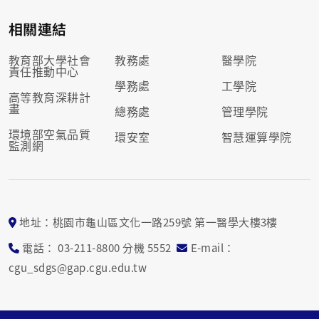
相關連結
教育部大學社會
教務處
醫學院
責任推動中心
學務處
工學院
高等教育深耕計
畫
總務處
管理學院
環境部空氣品質
環安室
智慧運算學院
監測網
地址：桃園市龜山區文化一路259號 第一醫學大樓3樓
電話： 03-211-8800 分機 5552
E-mail：
cgu_sdgs@gap.cgu.edu.tw