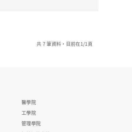
共
7
筆資料，目前在
1
/1頁
醫學院
工學院
管理學院