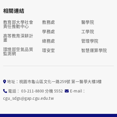
相關連結
教育部大學社會
教務處
醫學院
責任推動中心
學務處
工學院
高等教育深耕計
畫
總務處
管理學院
環境部空氣品質
環安室
智慧運算學院
監測網
地址：桃園市龜山區文化一路259號 第一醫學大樓3樓
電話： 03-211-8800 分機 5552
E-mail：
cgu_sdgs@gap.cgu.edu.tw