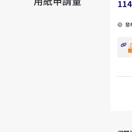
用紙申請量
11
發布