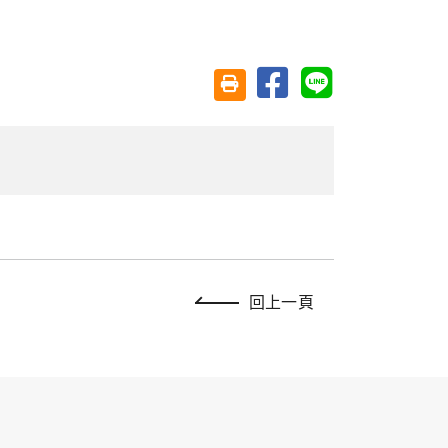
分享至臉書
分享至 Line
友善列印(另開視窗)
回上一頁