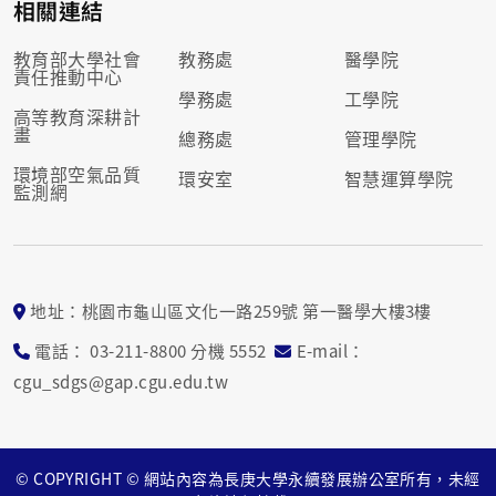
相關連結
教育部大學社會
教務處
醫學院
責任推動中心
學務處
工學院
高等教育深耕計
畫
總務處
管理學院
環境部空氣品質
環安室
智慧運算學院
監測網
地址：桃園市龜山區文化一路259號 第一醫學大樓3樓
電話： 03-211-8800 分機 5552
E-mail：
cgu_sdgs@gap.cgu.edu.tw
© COPYRIGHT ©
網站內容為長庚大學永續發展辦公室所有，未經