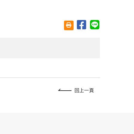
分享至臉書
分享至 Line
友善列印(另開視窗)
回上一頁