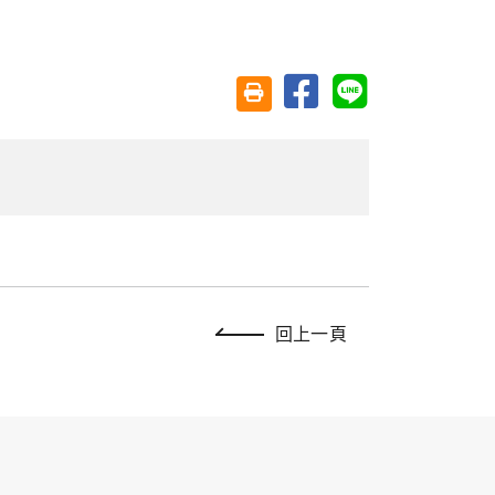
分享至臉書
分享至 Line
友善列印(另開視窗)
回上一頁