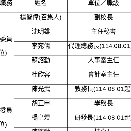
職務
姓名
單位／職級
楊智偉
(
召集人
)
副校長
沈明雄
主任秘書
委員
李宛儒
代理總務長(114.08.01
位
)
蘇詔勤
人事室主任
杜欣容
會計室主任
陳光武
教務長
(114.08.01起
胡正申
學務長
委員
楊皇煜
研發長
(114.08.01起
位
)