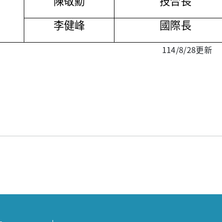
陳敬勳
技合長
李健峰
國際長
14/8/28更新