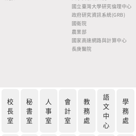
國立臺灣大學研究倫理中心
政府研究資訊系統(GRB)
國衛院
農業部
國家高速網路與計算中心
長庚醫院
語
校
秘
人
會
教
學
文
長
書
事
計
務
務
中
室
室
室
室
處
處
心