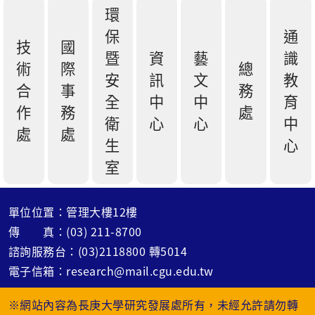
環
保
通
技
國
暨
資
藝
識
術
際
總
安
訊
文
教
合
事
務
全
中
中
育
作
務
處
衛
心
心
中
處
處
生
心
室
單位位置：管理大樓12樓
傳 真：(03) 211-8700
諮詢服務台：(03)2118800 轉5014
電子信箱：research@mail.cgu.edu.tw
※網站內容為長庚大學研究發展處所有，未經允許請勿轉