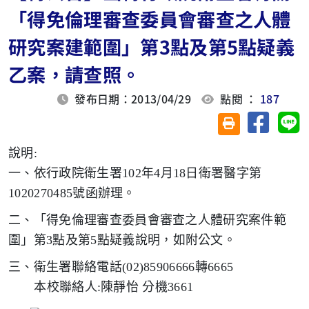
「得免倫理審查委員會審查之人體
研究案建範圍」第3點及第5點疑義
乙案，請查照。
發布日期：2013/04/29
點閱 ：
187
分享至臉
分
友善列印(另開視
說明
:
一、依行政院衛生署
102
年
4
月
18
日衛署醫字第
1020270485
號函辦理。
二、「得免倫理審查委員會審查之人體研究案件範
圍」第
3
點及第
5
點疑義說明，如附公文。
三、衛生署聯絡電話
(02)85906666
轉
6665
本校聯絡人
:
陳靜怡 分機
3661