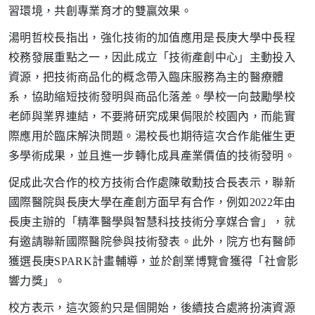
習環境，共創專業育才的雙贏效果。
湯明哲校長指出，強化技術的加值應用是長庚大學中長程
校務發展重點之一，因此成立「技術產創中心」主動投入
資源，把技術商品化的概念帶入臨床服務為主的醫療體
系，協助縮短技術發明與商品化落差。學校一向鼓勵學校
老師與業界連結，不要將研究成果侷限於校園內，而能實
際應用於臨床解決問題。湯校長也期待這次合作能催生更
多學術成果，並且進一步轉化成具產業價值的技術發明。
促成此次合作的校方技術合作處陳敬勳技合長表示，聯新
國際醫院與長庚大學在產創方面早有合作，例如2022年由
長庚主辦的「精準醫學與智慧科技技術分享媒合會」，就
有邀請聯新國際醫院參與技術發表。此外，院方也有醫師
獲選長庚SPARK計畫輔導，並於創業博覽會獲得「社會影
響力獎」。
校方表示，這次簽約只是個開始，後續技合處將扮演資源