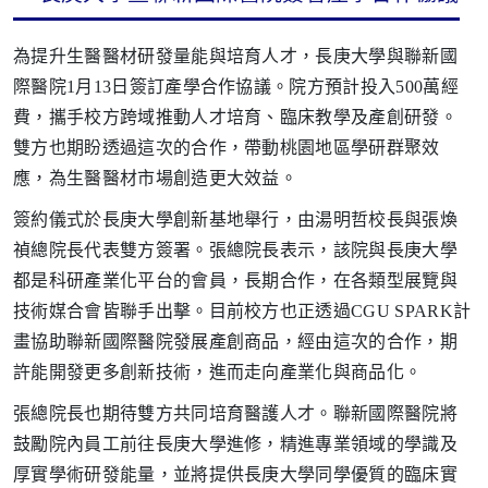
為提升生醫醫材研發量能與培育人才，長庚大學與聯新國
際醫院1月13日簽訂產學合作協議。院方預計投入500萬經
費，攜手校方跨域推動人才培育、臨床教學及產創研發。
雙方也期盼透過這次的合作，帶動桃園地區學研群聚效
應，為生醫醫材市場創造更大效益。
簽約儀式於長庚大學創新基地舉行，由湯明哲校長與張煥
禎總院長代表雙方簽署。張總院長表示，該院與長庚大學
都是科研產業化平台的會員，長期合作，在各類型展覽與
技術媒合會皆聯手出擊。目前校方也正透過CGU SPARK計
畫協助聯新國際醫院發展產創商品，經由這次的合作，期
許能開發更多創新技術，進而走向產業化與商品化。
張總院長也期待雙方共同培育醫護人才。聯新國際醫院將
鼓勵院內員工前往長庚大學進修，精進專業領域的學識及
厚實學術研發能量，並將提供長庚大學同學優質的臨床實