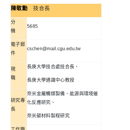
技合長
陳敬勳
分
5685
機
電子郵
cschen@mail.cgu.edu.tw
件
長庚大學技合處技合長、
現
職
長庚大學通識中心教授
奈米金屬觸媒製備、能源與環境催
研究專
化反應研究、
長
奈米碳材料製程研究
工作職