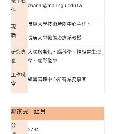
電子郵
chanhl@mail.cgu.edu.tw
件
長庚大學技術產創中心主任、
現
職
長庚大學職能治療系教授
研究專
大腦與老化、腦科學、神經電生理
長
學、腦影像學
工作職
統籌審理中心所有業務事宜
掌
鄭家旻
組員
分
3734