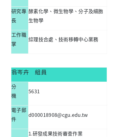
研究專
酵素化學、微生物學、分子及細胞
長
生物學
工作職
綜理技合處、技術移轉中心業務
掌
翁岑卉
組員
分
5631
機
電子郵
d000018908@cgu.edu.tw
件
1.
研發成果技術審查作業