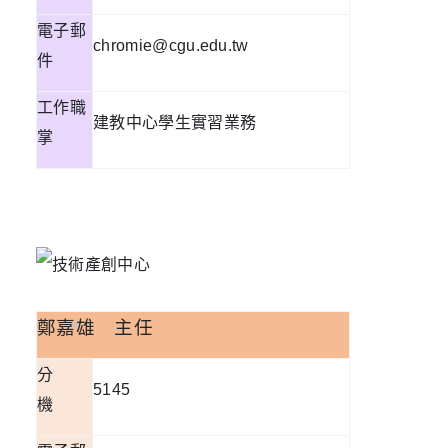
電子郵
chromie@cgu.edu.tw
件
工作職
建教中心學生實習業務
掌
鄭嘉雄
主任
分
5145
機