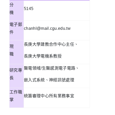
分
5145
機
電子郵
chanhl@mail.cgu.edu.tw
件
長庚大學建教合作中心主任、
現
職
長庚大學電機系教授
醫電領域
/
生醫感測電子電路、
研究專
長
嵌入式系統、神經訊號處理
工作職
統籌審理中心所有業務事宜
掌