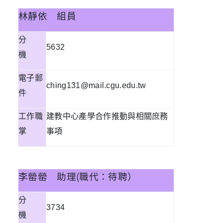
林靜依
組員
分
5632
機
電子郵
ching131@mail.cgu.edu.tw
件
工作職
建教中心產學合作推動與相關庶務
掌
事項
李罃罃
助理(職代：待聘）
分
3734
機