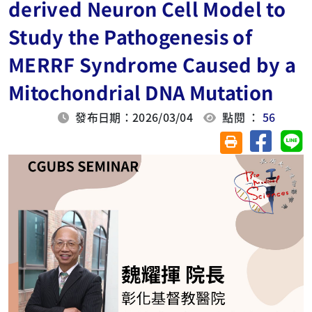
derived Neuron Cell Model to
Study the Pathogenesis of
MERRF Syndrome Caused by a
Mitochondrial DNA Mutation
發布日期：2026/03/04
點閱 ：
56
分享至臉
分
友善列印(另開視