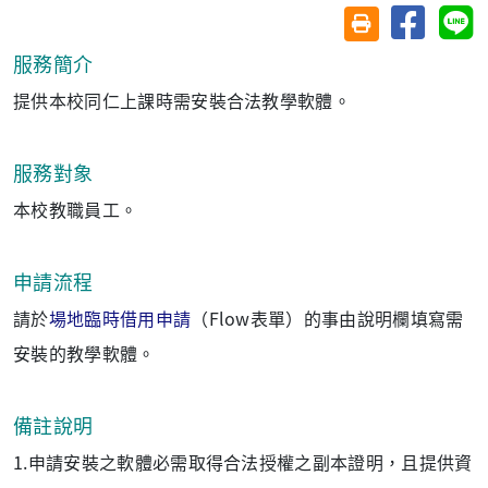
分享至臉
分
友善列印(另開視
服務簡介
提供本校同仁上課時需安裝合法教學軟體。
服務對象
本校教職員工。
申請流程
請於
場地臨時借用申請
（Flow表單）的事由說明欄填寫
需
安裝的教學軟體。
備註說明
1.申請安裝之軟體必需取得合法授權之副本證明，且提供資