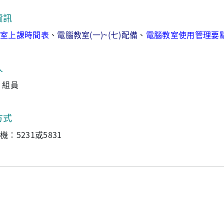
資訊
室上課時間表
、
電腦教室(一)~(七)配備
、
電腦教室使用管理要
人
 組員
方式
機：5231或5831