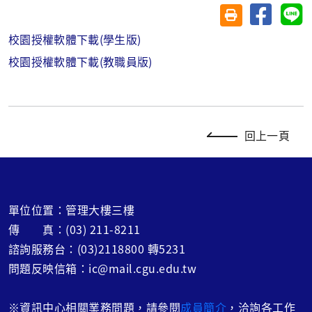
分享至臉
分
友善列印(另開視
校園授權軟體下載(學生版)
校園授權軟體下載(教職員版)
回上一頁
單位位置：管理大樓三樓
傳 真：(03) 211-8211
諮詢服務台：(03)2118800 轉5231
問題反映信箱：ic@mail.cgu.edu.tw
※
資訊中心相關業務問題，請參閱
成員簡介
，洽詢各工作