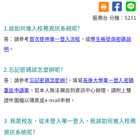
分享至臉
分
友善列印(另開視
服務台 分機：5231
1.該如何進入校務資訊系統呢?
答：請參考
首次使用單一登入流程
，或
學生帳號與密碼說
明
。
2.忘記密碼該怎麼辦呢?
答：請參考
忘記密碼怎麼辦?
，填寫
長庚大學單一登入密碼
重設申請單
。若本人無法親自到資訊中心辦理，請附上雙
證件圖檔以傳真或e-mail申辦。
3
.我是校友，從未登入單一登入，我該如何進入校務
資訊系統呢?