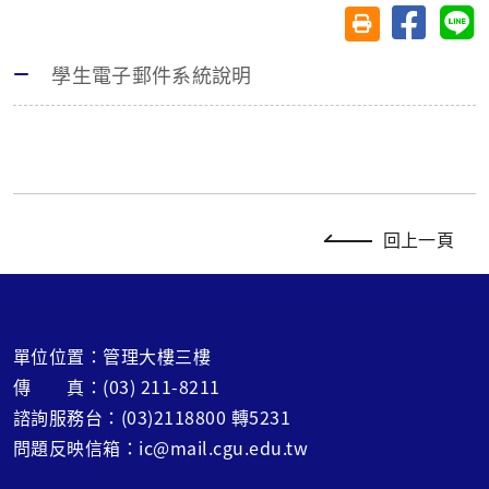
分享至臉
分
友善列印(另開視
學生電子郵件系統說明
回上一頁
單位位置：管理大樓三樓
傳 真：(03) 211-8211
諮詢服務台：(03)2118800 轉5231
問題反映信箱：ic@mail.cgu.edu.tw