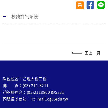
分享至臉
分
友善列印(另開視
校務資訊系統
回上一頁
單位位置：管理大樓三樓
傳 真：(03) 211-8211
諮詢服務台：(03)2118800 轉5231
問題反映信箱：ic@mail.cgu.edu.tw