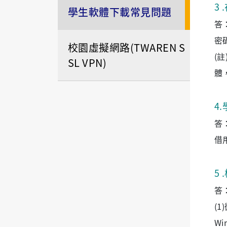
3
學生軟體下載常見問題
答
密
校園虛擬網路(TWAREN S
(
SL VPN)
體
4
.
答
借
5
答
(
W