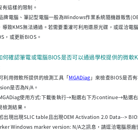
沒有這樣的限制。
2)品牌電腦、筆記型電腦一般為Windows作業系統隨機器販售(O
，導致KMS無法通過。若需要重灌可利用還原光碟，或逕洽電腦原廠
OS，或更新BIOS。
如何確認筆電或電腦BIOS是否可以通過學校提供的微軟K
：
1)可利用微軟所提供的檢測工具「
MGADiag
」來檢查BIOS是否有被寫入
rsion是否為N/A。
2)MGADiag使用方式:下載後執行→點選右下方continue→
視檢測結果。
)若出現出現SLIC table且出現OEM Activation 2.0 Data--> BIOS va
rker Windows marker version: N/A之訊息，請逕洽電腦