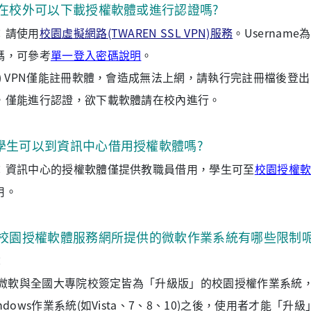
.在校外可以下載授權軟體或進行認證嗎?
：請使用
校園虛擬網路(TWAREN SSL VPN)服務
。Username為
碼，可參考
單一登入密碼說明
。
註) VPN僅能註冊軟體，會造成無法上網，請執行完註冊檔後登
，僅能進行認證，欲下載軟體請在校內進行。
學生可以到資訊中心借用授權軟體嗎?
：資訊中心的授權軟體僅提供教職員借用，學生可至
校園授權
用。
.校園授權軟體服務網所提供的微軟作業系統有哪些限制呢
：
1)微軟與全國大專院校簽定皆為「升級版」的校園授權作業系統
indows作業系統(如Vista、7、8、10)之後，使用者才能「升