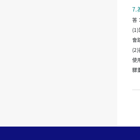
7
.
答
(
會
(
使
驟重