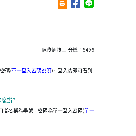
分享至臉書
分享至 Line
友善列印(另開視窗)
陳俊旭技士 分機：5496
密碼(
單一登入密碼說明
)。登入後即可看到
麼辦?
用者名稱為學號，密碼為單一登入密碼(
單一