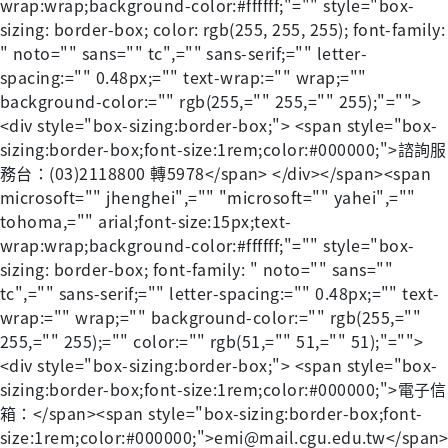
wrap:wrap;background-color:#ffffff;"="" style="box-
sizing: border-box; color: rgb(255, 255, 255); font-family:
" noto="" sans="" tc",="" sans-serif;="" letter-
spacing:="" 0.48px;="" text-wrap:="" wrap;=""
background-color:="" rgb(255,="" 255,="" 255);"="">
<div style="box-sizing:border-box;"> <span style="box-
sizing:border-box;font-size:1rem;color:#000000;">諮詢服
務台：(03)2118800 轉5978</span> </div></span><span
microsoft="" jhenghei",="" "microsoft="" yahei",=""
tohoma,="" arial;font-size:15px;text-
wrap:wrap;background-color:#ffffff;"="" style="box-
sizing: border-box; font-family: " noto="" sans=""
tc",="" sans-serif;="" letter-spacing:="" 0.48px;="" text-
wrap:="" wrap;="" background-color:="" rgb(255,=""
255,="" 255);="" color:="" rgb(51,="" 51,="" 51);"="">
<div style="box-sizing:border-box;"> <span style="box-
sizing:border-box;font-size:1rem;color:#000000;">電子信
箱：</span><span style="box-sizing:border-box;font-
size:1rem;color:#000000;">emi@mail.cgu.edu.tw</span