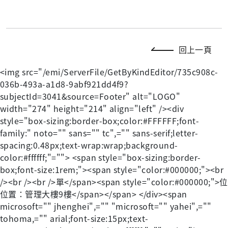
回上一頁
<img src="/emi/ServerFile/GetByKindEditor/735c908c-
036b-493a-a1d8-9abf921dd4f9?
subjectId=3041&source=Footer" alt="LOGO"
width="274" height="214" align="left" /><div
style="box-sizing:border-box;color:#FFFFFF;font-
family:" noto="" sans="" tc",="" sans-serif;letter-
spacing:0.48px;text-wrap:wrap;background-
color:#ffffff;"=""> <span style="box-sizing:border-
box;font-size:1rem;"><span style="color:#000000;"><br
/><br /><br />單</span><span style="color:#000000;">位
位置：管理大樓9樓</span></span> </div><span
microsoft="" jhenghei",="" "microsoft="" yahei",=""
tohoma,="" arial;font-size:15px;text-