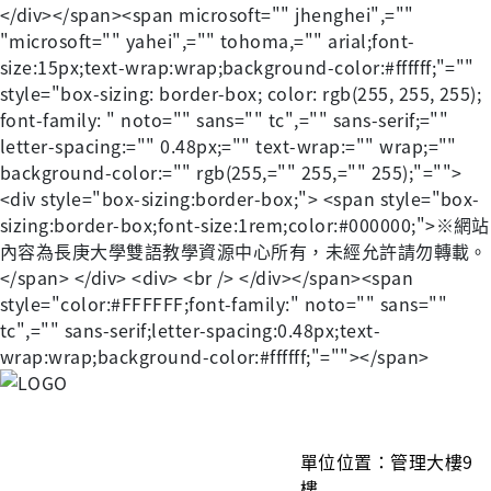
</div></span><span microsoft="" jhenghei",=""
"microsoft="" yahei",="" tohoma,="" arial;font-
size:15px;text-wrap:wrap;background-color:#ffffff;"=""
style="box-sizing: border-box; color: rgb(255, 255, 255);
font-family: " noto="" sans="" tc",="" sans-serif;=""
letter-spacing:="" 0.48px;="" text-wrap:="" wrap;=""
background-color:="" rgb(255,="" 255,="" 255);"="">
<div style="box-sizing:border-box;"> <span style="box-
sizing:border-box;font-size:1rem;color:#000000;">※網站
內容為長庚大學雙語教學資源中心所有，未經允許請勿轉載。
</span> </div> <div> <br /> </div></span><span
style="color:#FFFFFF;font-family:" noto="" sans=""
tc",="" sans-serif;letter-spacing:0.48px;text-
wrap:wrap;background-color:#ffffff;"=""></span>
單
位位置：管理大樓9
樓