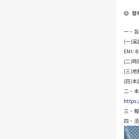
發布
一、旨
(一)演
EMI: B
(二)
(三)
(四)
二、本
https:
三、報
四、活