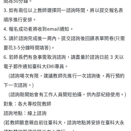
間為50分鐘。
3. 如有兩位以上教師選擇同一諮詢時間，將以提交報名表
順序進行安排。
4. 報名成功者將收到email通知。
5. 請於諮詢完成後一周內，提交諮詢後回饋表單問卷(只需
要花3-5分鐘時間填答)。
6. 若師長們有急事需取消諮詢，請盡量於諮詢日前 3 天以
電子郵件通知臺科大EMI專員。
(諮詢場次有限，建議教師先進行一次諮詢後，再行預約
下一次諮詢。)
(諮詢剛開始會有工作人員簡短拍攝，供內部紀錄使用。)
對象：各大專校院教師
諮詢地點：線上諮詢
(若教師願意親自前往
臺
科大，諮詢地點將安排在
臺
科大永