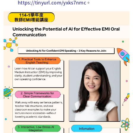
https://tinyurl.com/yxks7nmc
。