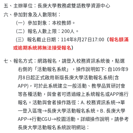
五
、主辦單位：長庚大學教務處雙語教學資源中心
六、參加對象及人數限制：
（一）參加對象：本校教師。
（二）報名人數上限：
200
人。
(三）報名截止日期：114年8月27日17:00
（
報名額滿
或逾期系統將無法接受報名
）
七、報名方式：網路報名，請登入校務資訊系統後，點選
右側的「活動報名系統」，操作說明如下
:
自
109
年
9
月
8
日起正式啟用新版長庚大學活動報名系統
(
含
APP)
，可於此系統建立一般活動、教學品質研討會
等各種活動，與會者可透過線上系統報名或
APP
進行
報名。活動與會者操作路徑：
A.
校務資訊系統→單
一登入區塊→長庚大學活動報名系統。
B.
長庚大學
APP
→行動
CGU
→校園活動。詳細操作說明，請參考
長庚大學活動報名系統說明網站：