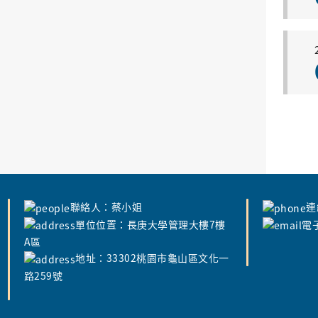
聯絡人：蔡小姐
連
單位位置：長庚大學管理大樓7樓
電子
A區
地址：33302桃園市龜山區文化一
路259號