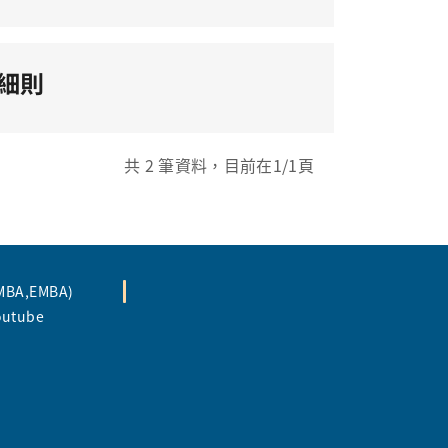
細則
共
2
筆資料，目前在
1
/1頁
A,EMBA)
tube