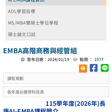
AOL學習目標
MS/MBA雙碩士學位學程
碩士論文口試
EMBA高階商務與經管組
發布日期：2024/01/19
點閱 ：
1977
分享至臉
分
友善列印(另開視
課程規劃
各年度必選修科目表
115學年度(2026
年)長
庚
AI-EMBA
課程簡介