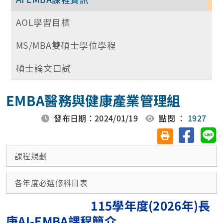
AOL學習目標
MS/MBA雙碩士學位學程
碩士論文口試
EMBA醫務與健康產業管理組
發布日期：2024/01/19
點閱 ：
1927
分享至臉
分
友善列印(另開視
課程規劃
各年度必選修科目表
115學年度(2026
年)長
庚
AI-EMBA
課程簡介