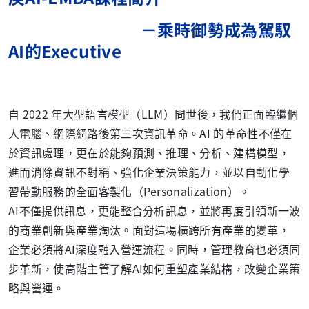
－乘時御勢成為駕馭
AI
的
Executive
自
2022
年大型語言模型（
LLM
）問世後，我們正面臨繼個
人電腦、網際網路後第三次資訊革命。
AI
的革命性不僅在
於資訊處理，更在於能夠預測、推理、分析、建構模型，
進而消除資訊不對稱、強化企業決策能力，並以自動化學
習帶動服務的全面客製化（
Personalization
）。
AI
不僅提供訊息，更能整合分析訊息，並將再度引領新一波
的商業創新與產業淘汰。面對這場橫跨所有產業的變革，
企業必須將
AI
深度融入營運流程。同時，管理教育也必須同
步革新，使高階主管了解
AI
如何重塑產業結構，改變企業策
略與營運。