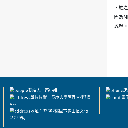
‧旅遊
因為M
城堡。
聯絡人：蔡小姐
連
單位位置：長庚大學管理大樓7樓
電子
A區
地址：33302桃園市龜山區文化一
路259號