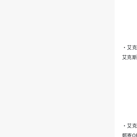
‧艾克
艾克斯
‧艾克
郵寄O