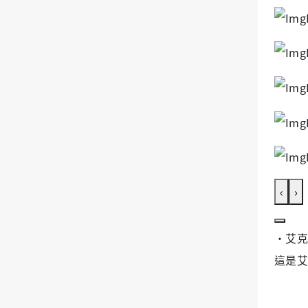
‹
›
‧艾克
這是艾