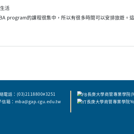
生活
BA program的課程很集中，所以有很多時間可以安排旅遊。這裡是Mo
絡電話：(03)2118800#3251
長庚大學商管專業學院(MB
信箱：mba@gap.cgu.edu.tw
長庚大學商管專業學院You