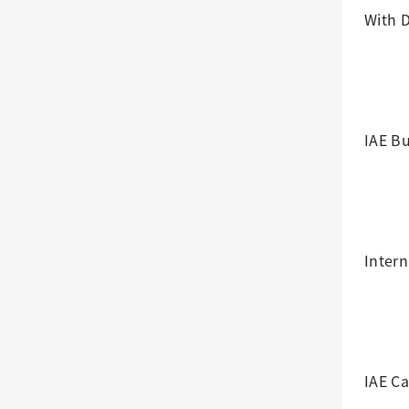
With 
IAE Bu
Intern
IAE C