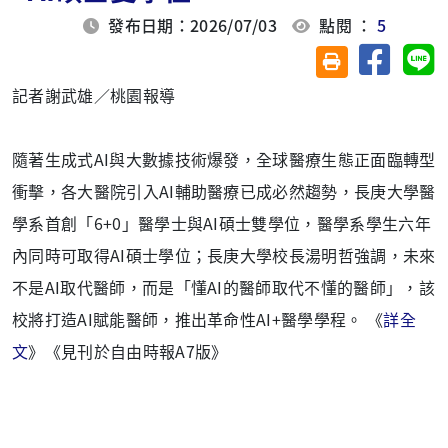
發布日期：2026/07/03
點閱 ：
5
分享至臉
分
友善列印(另開視
記者謝武雄／桃園報導
隨著生成式AI與大數據技術爆發，全球醫療生態正面臨轉型
衝擊，各大醫院引入AI輔助醫療已成必然趨勢，長庚大學醫
學系首創「6+0」醫學士與AI碩士雙學位，醫學系學生六年
內同時可取得AI碩士學位；長庚大學校長湯明哲強調，未來
不是AI取代醫師，而是「懂AI的醫師取代不懂的醫師」，該
校將打造AI賦能醫師，推出革命性AI+醫學學程。 《
詳全
文
》
《見刊於自由時報A7版
》