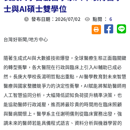
士與AI碩士雙學位
發布日期：2026/07/02
點閱 ：
6
分享至臉
分
友善列印(另開視
台灣好新聞/地方中心
隨著生成式AI與大數據技術爆發，全球醫療生態正面臨關鍵
的轉型衝擊，各大醫院在行政與臨床上引入AI輔助已成必
然。長庚大學校長湯明哲點出重點，AI醫學教育對未來智慧
醫療與國家整體競爭力的決定性衝擊，AI賦能將幫助醫師用
人工智慧協同分析，大幅降低認知負荷提升精準決策，也
能協助醫師行政減壓，進而將最珍貴的時間用在臨床照顧
與醫病關懷上。醫學系主任謝明儒則從臨床實務出發，強
調未來的醫師若能具備程式語言、資料分析與機器學習的