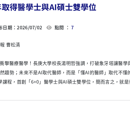
年取得醫學士與AI碩士雙學位
日期：2026/07/02
點閱 ：
7
報 曹松清
潮衝擊醫療醫學！長庚大學校長湯明哲強調，打破象牙塔讓醫學
然趨勢；未來不是AI取代醫師，而是「懂AI的醫師」取代不懂
醫學課程，首創「6+0」醫學士與AI碩士雙學位，簡而言之，就