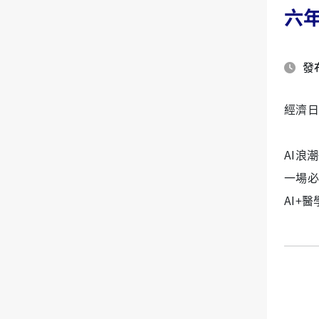
六
發布
經濟日
AI浪
一場必
AI+