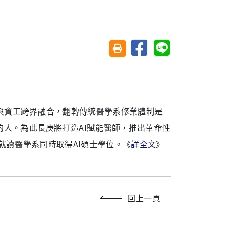
分享至臉書
分享至 Line
友善列印(另開視窗)
與資工跨界融合，翻轉傳統醫學系修業體制是
的人。為此長庚將打造AI賦能醫師，推出革命性
是就讀醫學系同時取得AI碩士學位。《
詳全文
》
回上一頁