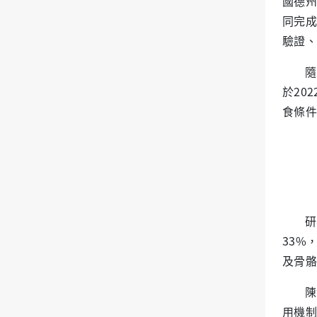
國德州
同完成
驗證、
隨
於20
食條件
研
33%
及骨骼
陳
用機制