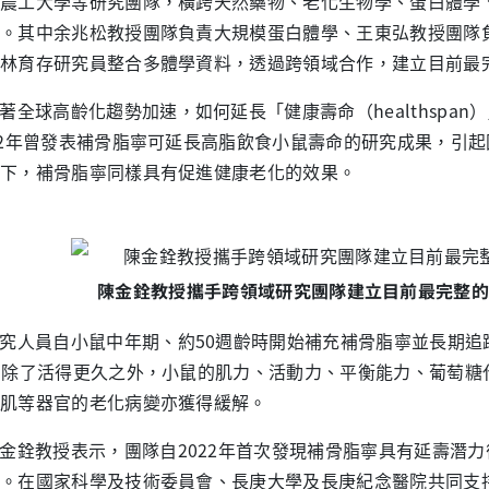
農工大學等研究團隊，橫跨天然藥物、老化生物學、蛋白體學
。其中余兆松教授團隊負責大規模蛋白體學、王東弘教授團隊
林育存研究員整合多體學資料，透過跨領域合作，建立目前最
著全球高齡化趨勢加速，如何延長「健康壽命（healthspa
22年曾發表補骨脂寧可延長高脂飲食小鼠壽命的研究成果，引
下，補骨脂寧同樣具有促進健康老化的效果。
陳金銓教授攜手跨領域研究團隊建立目前最完整
究人員自小鼠中年期、約50週齡時開始補充補骨脂寧並長期追
，除了活得更久之外，小鼠的肌力、活動力、平衡能力、葡萄糖
肌等器官的老化病變亦獲得緩解。
金銓教授表示，團隊自2022年首次發現補骨脂寧具有延壽潛
。在國家科學及技術委員會、長庚大學及長庚紀念醫院共同支