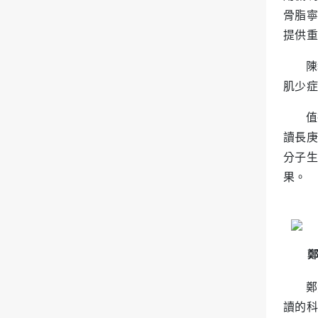
骨脂寧
提供重
陳
肌少症
值
讀長庚
分子生
果。
鄭
讀的科