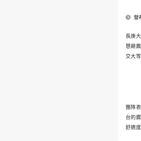
發布
長庚大
慧避震
交大等
團隊表
台的震
舒適度