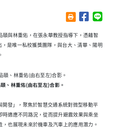
分享至臉書
分享至 Line
友善列印(另開視窗)
品頤與林重佑，在張永華教授指導下，憑藉智
而出，是唯一私校獲獎團隊，與台大、清華、陽明
。
頤、林重佑(由右至左)合影。
與開發」，聚焦於智慧交通系統對微型移動平
即時適應不同路況，從而提升避震效果與乘坐
性，也展現未來於機車及汽車上的應用潛力。