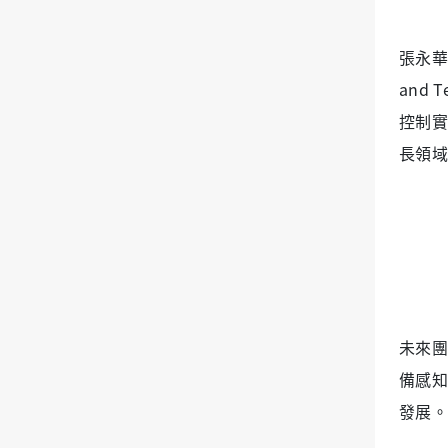
張永華教
and
控制實
長領域
未來團
備感知
發展。