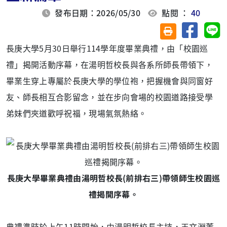
發布日期：2026/05/30
點閱 ：
40
分享至臉
分
友善列印(另開視
長庚大學5月30日舉行114學年度畢業典禮，由「校園巡
禮」揭開活動序幕，在湯明哲校長與各系所師長帶領下，
畢業生穿上專屬於長庚大學的學位袍，把握機會與同窗好
友、師長相互合影留念，並在步向會場的校園道路接受學
弟妹們夾道歡呼祝福，現場氣氛熱絡。
長庚大學畢業典禮由湯明哲校長(前排右三)帶領師生校園巡
禮揭開序幕。
典禮準時於上午11時開始，由湯明哲校長主持，王文淵董