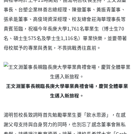
事長、台塑企業林善志總經理、陳徹董事、黃振青董事、
張承能董事、高俊琦資深經理、校友總會莊海華理事長等
貴賓蒞臨，祝福今年長庚大學1,761名畢業生（博士生70
名、碩士生575名及學士生1,116名）畢業快樂，並要帶著
母校賦予的專業與勇氣，不畏挑戰勇往直前。
王文淵董事長親臨長庚大學畢業典禮會場，慶賀全體畢業
生邁入新旅程。
湯明哲校長致詞時首先勉勵畢業生要「飲水思源」，在感
謝父母支持與自身努力的同時，也別忘了感念董事會無私
奉獻、持續挹注教育資源。接著，湯校長希望大家「Grab